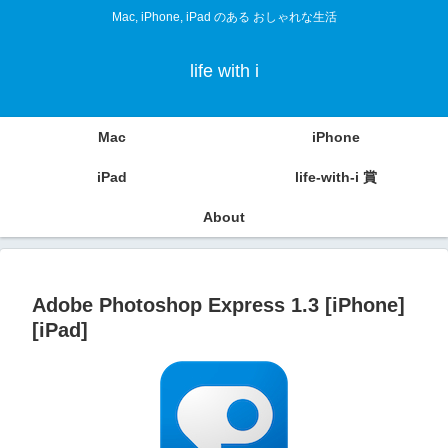
Mac, iPhone, iPad のある おしゃれな生活
life with i
Mac
iPhone
iPad
life-with-i 賞
About
Adobe Photoshop Express 1.3 [iPhone]
[iPad]