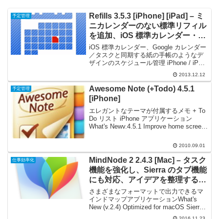
Refills 3.5.3 [iPhone] [iPad] – ミ
予定管理
ニカレンダーのない標準リフィル
を追加、iOS 標準カレンダー・
Google カレンダー／タスクと同
iOS 標準カレンダー、Google カレンダー
期できる
／タスクと同期する紙の手帳のようなデ
ザインのスケジュール管理 iPhone / iPad
アプリケーション What's New (v.3.5.2)
2013.12.12
日画面のミニカレンダー表示が無い標準
リフィ...
Awesome Note (+Todo) 4.5.1
予定管理
[iPhone]
エレガントなテーマが付属するメモ + To
Do リスト iPhone アプリケーション
What's Newv.4.5.1 Improve home screen
icon for retina display (high resoluti...
2010.09.01
MindNode 2 2.4.3 [Mac] – タスク
仕事効率化
機能を強化し、Sierra のタブ機能
にも対応、アイデアを整理するの
に役立つマインドマップアプリケ
さまざまなフォーマットで出力できるマ
ーション
インドマップアプリケーションWhat's
New (v.2.4) Optimized for macOS Sierra
MindNode is fully optimized for macOS
2016.11.23