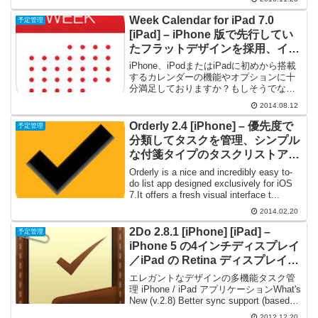
Sier...
Week Calendar for iPad 7.0
予定管理
[iPad] – iPhone 版で先行してい
たフラットデザインを採用、イベ
ントごとにカスタム色を指定でき
iPhone、iPodまたはiPadに初めから搭載
るカレンダー
するカレンダーの機能やオプションに十
分満足しておりますか？もしそうでなけ
れば、Week Calendar はあなたにぴった
2014.08.12
りのソリューションです。iCloud、
Exchange、Google...
Orderly 2.4 [iPhone] – 優先度で
予定管理
分類してタスクを管理、シンプル
な付箋タイプのタスクリストアプ
リケーション
Orderly is a nice and incredibly easy to-
do list app designed exclusively for iOS
7.It offers a fresh visual interface t...
2014.02.20
2Do 2.8.1 [iPhone] [iPad] –
予定管理
iPhone 5 の4インチディスプレイ
／iPad の Retina ディスプレイに
最適化、多機能タスク管理アプリ
エレガントなデザインの多機能タスク管
ケーション
理 iPhone / iPad アプリケーションWhat's
New (v.2.8) Better sync support (based
on existing services) with the n...
2012.12.20