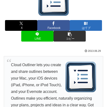
X
Facebook
はてブ
LINE
コピー
2013.06.29
Cloud Outliner lets you create
and share outlines between
your Mac, your iOS devices
(iPad, iPhone, or iPod Touch),
and your Evernote account.
Outlines make you efficient, naturally organizing
your plans, projects and ideas in a clear way. Got