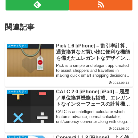
関連記事
Pick 1.6 [iPhone] – 割引率計算、
ユーティリティ
通貨換算など買い物に便利な機能
を備えたエレガントなデザインの
iPhone アプリケーション
Pick is a simple and elegant app created
to assist shoppers and travellers in
making quick smart shopping decisions.
Hav...
2013.09.14
CALC 2.0 [iPhone] [iPad] – 履歴
ユーティリティ
／単位換算機能も搭載、エレガン
トなインターフェースの計算機ア
プリケーション
CALC is an intelligent calculator which
features advance, normal calculator,
unit/currency converter along with elegant
...
2013.08.09
Converti 1.1.3 [iPhone] – よく使
ユーティリティ