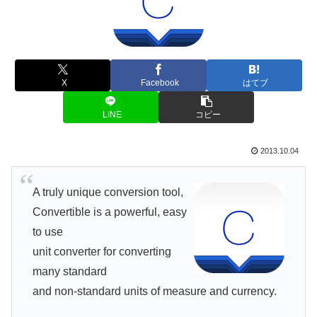
X
Facebook
はてブ
LINE
コピー
2013.10.04
A truly unique conversion tool,
Convertible is a powerful, easy
to use
unit converter for converting
many standard
and non-standard units of measure and currency.