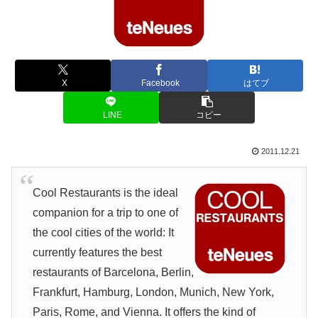
X
Facebook
はてブ
LINE
コピー
2011.12.21
Cool Restaurants is the ideal
companion for a trip to one of
the cool cities of the world: It
currently features the best
restaurants of Barcelona, Berlin,
Frankfurt, Hamburg, London, Munich, New York,
Paris, Rome, and Vienna. It offers the kind of