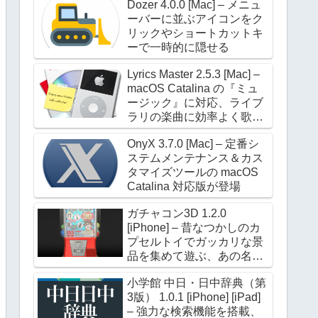
Dozer 4.0.0 [Mac] – メニュ
ーバーに並ぶアイコンをク
リックやショートカットキ
ーで一時的に隠せる
Lyrics Master 2.5.3 [Mac] –
macOS Catalina の『ミュ
ージック』に対応、ライブ
ラリの楽曲に効率よく歌詞
を設定できる
OnyX 3.7.0 [Mac] – 定番シ
ステムメンテナンス＆カス
タマイズツールの macOS
Catalina 対応版が登場
ガチャコン3D 1.2.0
[iPhone] – 昔なつかしのカ
プセルトイでガッカリな景
品を集めて遊ぶ、あの名作
が進化して帰ってきた
小学館 中日・日中辞典（第
3版） 1.0.1 [iPhone] [iPad]
– 強力な検索機能を搭載、