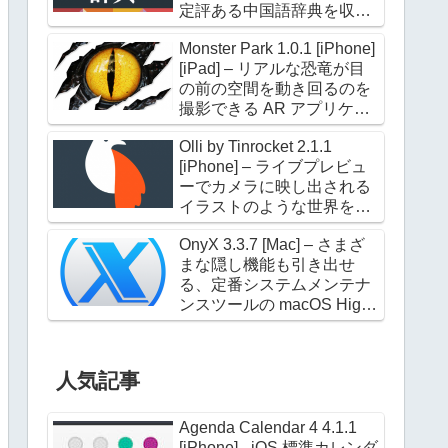
定評ある中国語辞典を収録
した電子辞典アプリケーシ
Monster Park 1.0.1 [iPhone]
ョン
[iPad] – リアルな恐竜が目
の前の空間を動き回るのを
撮影できる AR アプリケー
ション
Olli by Tinrocket 2.1.1
[iPhone] – ライブプレビュ
ーでカメラに映し出される
イラストのような世界を撮
影できるアプリケーション
OnyX 3.3.7 [Mac] – さまざ
まな隠し機能も引き出せ
る、定番システムメンテナ
ンスツールの macOS High
Sierra 対応版
人気記事
Agenda Calendar 4 4.1.1
[iPhone] - iOS 標準カレンダ