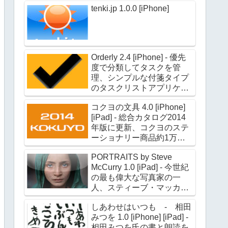
tenki.jp 1.0.0 [iPhone]
Orderly 2.4 [iPhone] - 優先
度で分類してタスクを管
理、シンプルな付箋タイプ
のタスクリストアプリケー
ション
コクヨの文具 4.0 [iPhone]
[iPad] - 総合カタログ2014
年版に更新、コクヨのステ
ーショナリー商品約1万点
の情報を収録
PORTRAITS by Steve
McCurry 1.0 [iPad] - 今世紀
の最も偉大な写真家の一
人、スティーブ・マッカリ
ー氏のポートレイト作品約
しあわせはいつも - 相田
180点を収録
みつを 1.0 [iPhone] [iPad] -
相田みつを氏の書と朗読を