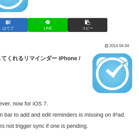
はてブ
LINE
コピー
2014.04.04
れるリマインダー iPhone /
never, now for iOS 7.
n bar to add and edit reminders is missing on iPad.
s not trigger sync if one is pending.