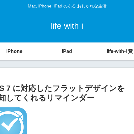
Mac, iPhone, iPad のある おしゃれな生活
life with i
iPhone
iPad
life-with-i 賞
ad] – iOS 7 に対応したフラットデザインを
知してくれるリマインダー