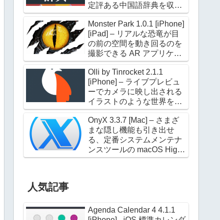
定評ある中国語辞典を収録
した電子辞典アプリケーシ
Monster Park 1.0.1 [iPhone]
ョン
[iPad] – リアルな恐竜が目
の前の空間を動き回るのを
撮影できる AR アプリケー
ション
Olli by Tinrocket 2.1.1
[iPhone] – ライブプレビュ
ーでカメラに映し出される
イラストのような世界を撮
影できるアプリケーション
OnyX 3.3.7 [Mac] – さまざ
まな隠し機能も引き出せ
る、定番システムメンテナ
ンスツールの macOS High
Sierra 対応版
人気記事
Agenda Calendar 4 4.1.1
[iPhone] - iOS 標準カレンダ