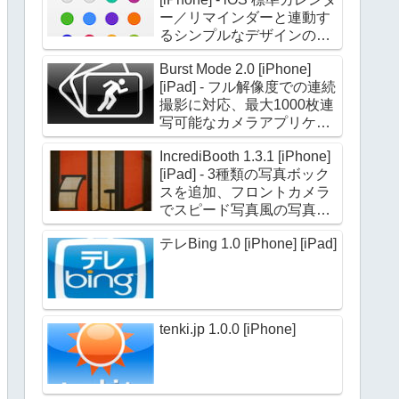
ー／リマインダーと連動す
るシンプルなデザインのカ
レンダーアプリケーション
Burst Mode 2.0 [iPhone]
[iPad] - フル解像度での連続
撮影に対応、最大1000枚連
写可能なカメラアプリケー
ション
IncrediBooth 1.3.1 [iPhone]
[iPad] - 3種類の写真ボック
スを追加、フロントカメラ
でスピード写真風の写真を
撮影できる
テレBing 1.0 [iPhone] [iPad]
tenki.jp 1.0.0 [iPhone]