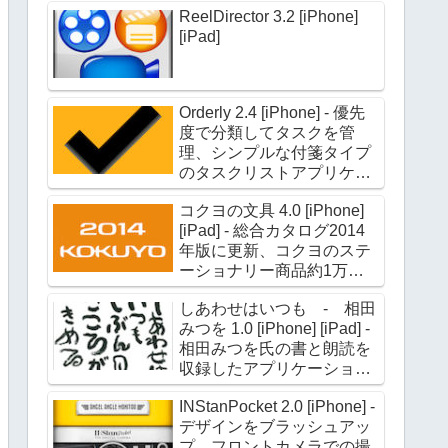
ReelDirector 3.2 [iPhone]
[iPad]
Orderly 2.4 [iPhone] - 優先
度で分類してタスクを管
理、シンプルな付箋タイプ
のタスクリストアプリケー
ション
コクヨの文具 4.0 [iPhone]
[iPad] - 総合カタログ2014
年版に更新、コクヨのステ
ーショナリー商品約1万点
の情報を収録
しあわせはいつも - 相田
みつを 1.0 [iPhone] [iPad] -
相田みつを氏の書と朗読を
収録したアプリケーション
第二弾
INStanPocket 2.0 [iPhone] -
デザインをブラッシュアッ
プ、フロントカメラでの撮