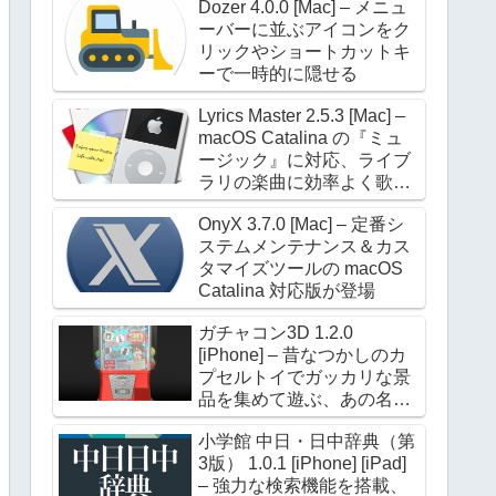
Dozer 4.0.0 [Mac] – メニュ
ーバーに並ぶアイコンをク
リックやショートカットキ
ーで一時的に隠せる
Lyrics Master 2.5.3 [Mac] –
macOS Catalina の『ミュ
ージック』に対応、ライブ
ラリの楽曲に効率よく歌詞
を設定できる
OnyX 3.7.0 [Mac] – 定番シ
ステムメンテナンス＆カス
タマイズツールの macOS
Catalina 対応版が登場
ガチャコン3D 1.2.0
[iPhone] – 昔なつかしのカ
プセルトイでガッカリな景
品を集めて遊ぶ、あの名作
が進化して帰ってきた
小学館 中日・日中辞典（第
3版） 1.0.1 [iPhone] [iPad]
– 強力な検索機能を搭載、