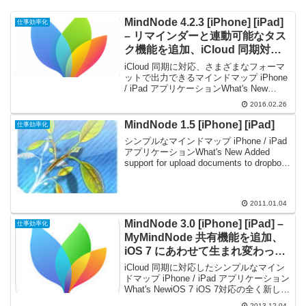
MindNode 4.2.3 [iPhone] [iPad]
仕事効率化
– リマインダーと連動可能なタス
ク機能を追加、iCloud 同期対応
のマインドマップアプリケーショ
iCloud 同期に対応、さまざまなフォーマ
ン
ットで出力できるマインドマップ iPhone
/ iPad アプリケーションWhat's New
(v.4.2) Task Support MindNode now
2016.02.26
supports turnin...
MindNode 1.5 [iPhone] [iPad]
仕事効率化
シンプルなマインドマップ iPhone / iPad
アプリケーションWhat's New Added
support for upload documents to dropbox.
Resolves an issue related t...
2011.01.04
MindNode 3.0 [iPhone] [iPad] –
仕事効率化
MyMindNode 共有機能を追加、
iOS 7 にあわせて生まれ変わった
マインドマップアプリケーション
iCloud 同期に対応したシンプルなマイン
ドマップ iPhone / iPad アプリケーション
What's NewiOS 7 iOS 7対応の全く新しい
ユーザフェース書類ブラウザ デザインを
2013.12.04