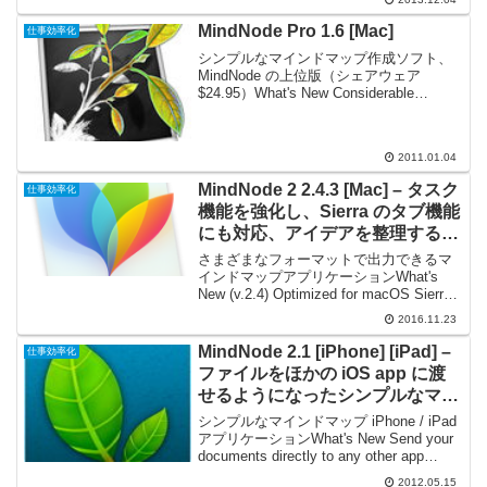
一新した書類ブラウザは、サムネールが
大きくなり...
MindNode Pro 1.6 [Mac]
仕事効率化
シンプルなマインドマップ作成ソフト、
MindNode の上位版（シェアウェア
$24.95）What's New Considerable
changes to the MindNode file format to
allow direc...
2011.01.04
MindNode 2 2.4.3 [Mac] – タスク
仕事効率化
機能を強化し、Sierra のタブ機能
にも対応、アイデアを整理するの
に役立つマインドマップアプリケ
さまざまなフォーマットで出力できるマ
ーション
インドマップアプリケーションWhat's
New (v.2.4) Optimized for macOS Sierra
MindNode is fully optimized for macOS
2016.11.23
Sier...
MindNode 2.1 [iPhone] [iPad] –
仕事効率化
ファイルをほかの iOS app に渡
せるようになったシンプルなマイ
ンドマップアプリケーション
シンプルなマインドマップ iPhone / iPad
アプリケーションWhat's New Send your
documents directly to any other app
installed on your device. Ne...
2012.05.15