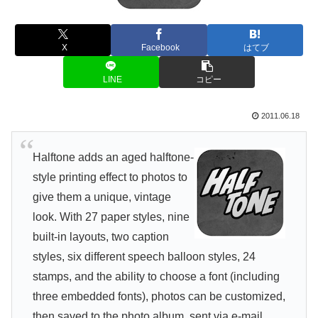
X
Facebook
はてブ
LINE
コピー
2011.06.18
Halftone adds an aged halftone-
style printing effect to photos to
give them a unique, vintage
look. With 27 paper styles, nine
built-in layouts, two caption
styles, six different speech balloon styles, 24
stamps, and the ability to choose a font (including
three embedded fonts), photos can be customized,
then saved to the photo album, sent via e-mail,