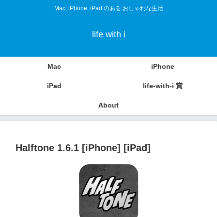
Mac, iPhone, iPad のある おしゃれな生活
life with i
Mac
iPhone
iPad
life-with-i 賞
About
Halftone 1.6.1 [iPhone] [iPad]