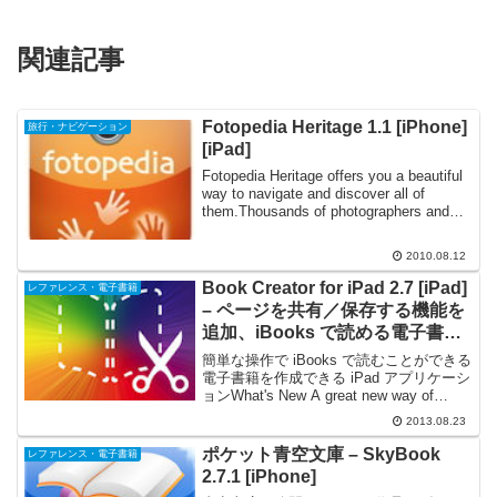
関連記事
Fotopedia Heritage 1.1 [iPhone]
旅行・ナビゲーション
[iPad]
Fotopedia Heritage offers you a beautiful
way to navigate and discover all of
them.Thousands of photographers and
hundre...
2010.08.12
Book Creator for iPad 2.7 [iPad]
レファレンス・電子書籍
– ページを共有／保存する機能を
追加、iBooks で読める電子書籍
を簡単に作成できる
簡単な操作で iBooks で読むことができる
電子書籍を作成できる iPad アプリケーシ
ョンWhat's New A great new way of
working with the pages in your books: -
2013.08.23
Cop...
ポケット青空文庫 – SkyBook
レファレンス・電子書籍
2.7.1 [iPhone]