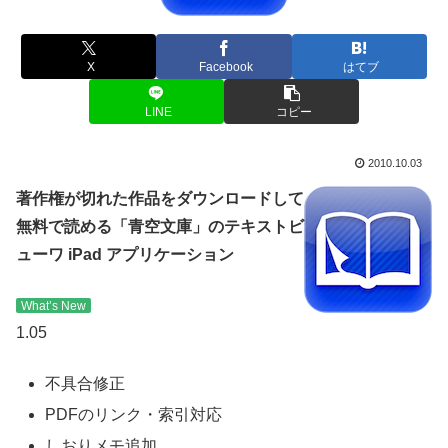
X
Facebook
はてブ
LINE
コピー
2010.10.03
著作権が切れた作品をダウンロードして
無料で読める「青空文庫」のテキストビ
ューワ iPad アプリケーション
What’s New
1.05
不具合修正
PDFのリンク・索引対応
しおりメモ追加