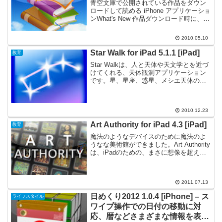
青空文庫で公開されている作品をダウン
ロードして読める iPhone アプリケーショ
ンWhat's New 作品ダウンロード時に、す
ぐ読み始めることができるようになりま
した イラストの拡大・縮小に対応 文字列
2010.05.10
選択処理を更新著作権が切れた作品を...
Star Walk for iPad 5.1.1 [iPad]
教育
Star Walkは、人と天体や天文学とを近づ
けてくれる、天体観測アプリケーション
です。星、星座、惑星、メシエ天体の完
全リストに加え、月の満ち欠け、ウィキ
ペディアへのリンク、さらに、時間を進
めたり戻したりして天体を見ることがで
2010.12.23
きるタイムマシ...
Art Authority for iPad 4.3 [iPad]
教育
魔法のようなデバイスのために魔法のよ
うなな美術館ができました。Art Authority
は、iPadのための、まさに想像を超えた
美術館です。様々な時代の千以上の西洋
著名な芸術家による約五万点の絵画や彫
像が、八つの時代の部屋で鑑賞すること
2011.07.13
がで...
日めくり2012 1.0.4 [iPhone] – ス
ライフスタイル
ワイプ操作での日付の移動に対
応、暦などさまざまな情報を表示