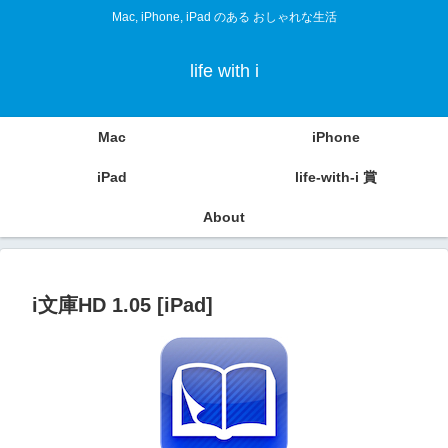
Mac, iPhone, iPad のある おしゃれな生活
life with i
Mac
iPhone
iPad
life-with-i 賞
About
i文庫HD 1.05 [iPad]