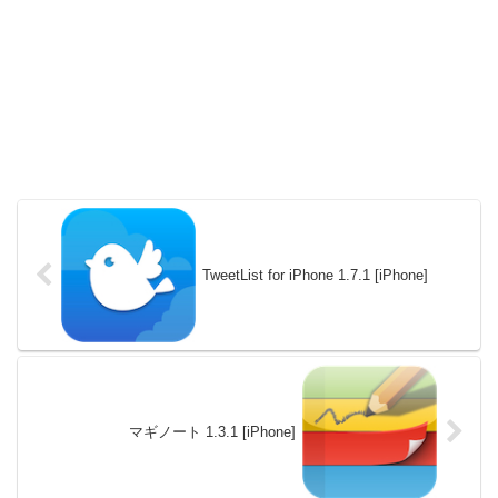
TweetList for iPhone 1.7.1 [iPhone]
マギノート 1.3.1 [iPhone]