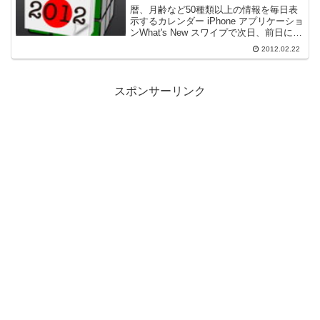
する多機能日めくり
暦、月齢など50種類以上の情報を毎日表
示するカレンダー iPhone アプリケーショ
ンWhat's New スワイプで次日、前日に移
動できるように改良。 まれにツイートで
2012.02.22
きないバグを修正。暦、月齢などその日
のさまざまな情報を表示する日めくり...
スポンサーリンク