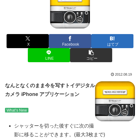
X
Facebook
はてブ
LINE
コピー
2012.08.19
なんとなくのまま今を写すトイデジタル
カメラ iPhone アプリケーション
What’s New
シャッターを切った後すぐに次の撮
影に移ることができます。(最大3枚まで)