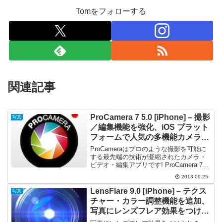
Tomをフォローする
関連記事
ProCamera 7 5.0 [iPhone] – 撮影
写真
／編集機能を強化、iOS プラット
フォームで人気の多機能カメラア
プリケーションの新バージョン
ProCameraはプロのような撮影を可能に
する最先端の技術が凝縮されたカメラ・
ビデオ・編集アプリです! ProCamera 7
は、単なるアップグレードではありませ
2013.09.25
ん。今までとは全く違う撮影体験を通し
て、プロのモバイルフォトグラフィーを
LensFlare 9.0 [iPhone] – テクス
写真
再定...
チャー・カラー調整機能を追加、
写真にレンズフレア効果をつけら
れるアプリケーション