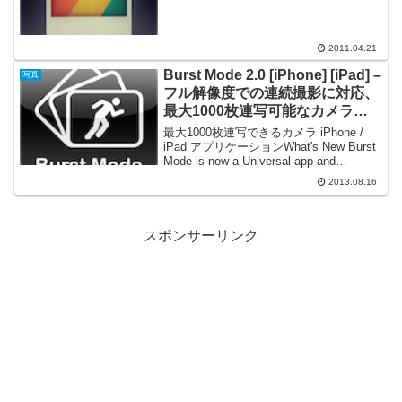
Photo border for your images. You c...
2011.04.21
Burst Mode 2.0 [iPhone] [iPad] –
写真
フル解像度での連続撮影に対応、
最大1000枚連写可能なカメラア
プリケーション
最大1000枚連写できるカメラ iPhone /
iPad アプリケーションWhat's New Burst
Mode is now a Universal app and
automatically saves your burst se...
2013.08.16
スポンサーリンク