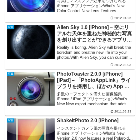
写真にレンズフレア効果をつけられる
iPhone アプリケーションWhat's New
Color Control New Lens Textures
Improved LensFlares Stability
2012.04.26
Improvementsひさ...
Alien Sky 1.0 [iPhone] – 空にリ
写真
アルな天体を重ねた神秘的な写真
を創り出すことができるアプリケ
ーション
Reality is boring. Alien Sky will break the
boredom and breathe new life into your
photos.With Alien Sky, you can custom...
2012.08.03
PhotoToaster 2.0.0 [iPhone]
写真
[iPad] – 「PhotoAppLink」ライ
ブラリを採用し、ほかの App と
編集した画像の受け渡しが可能に
多数のエフェクトを備えた画像編集
iPhone / iPad アプリケーションWhat's
New New export mechanism that adds
flickr, twitter, instagram, and clipboa...
2011.09.23
ShakeItPhoto 2.0 [iPhone]
写真
インスタントカメラ風の写真を撮れる
iPhone アプリケーションWhat's New
Version 2.0 now features a real Polaroid