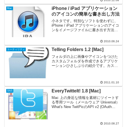
2010.12.08
iPhone / iPad アプリケーション
Mac
のアイコンの簡単な書き出し方法
小ネタです。特別なソフトを使わずに、
iPhone / iPad アプリケーションのアイコ
ンをイメージファイルに書き出す方法を
紹介します。既出でしたらスミマセン
（笑）。
2010.06.24
Telling Folders 1.2 [Mac]
ユーティリティ
フォルダの上に画像やアイコンをつけた
カスタムフォルダを作成できるアプリケ
ーションひさしぶりの紹介です。カスタ
ムフォルダを簡単に作成できる、
『Telling Folders』がアップデート。この
バージョンから有料になり、Mac App
2011.01.10
Sto...
EveryTwitteIt! 1.8 [Mac]
SNS
Mac 上の身近な情報を素材にツイートす
る専用ツール（メールウェア Universal）
What's New TwitPicのAPI v2 (OAuth
Echo認証)に対応するプログラムを改良。
TweetPhotoへの写真投稿機能を新規...
2010.08.27