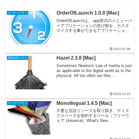
OrderOfLaunch 1.0.0 [Mac]
ユーティリティ
OrderOfLaunchは、.app形式のメニューバ
ーアプリケーションの並び順を、カスタ
マイズする事ができるアプリケーション
です。起動後、表示までに時間のかかる
アプリが有る場合も、あらかじめ登録し
た順にアプリが起動するので、いつも同
2011.07.08
じ並び...
Hazel 2.3.8 [Mac]
環境設定パネル
Sometimes Newton's Law of Inertia is just
as applicable to the digital world as to the
physical. All too often our files...
2010.12.15
Monolingual 1.4.5 [Mac]
ユーティリティ
不要な言語リソースを取り除き、ディス
クスペースを節約するツール（フリーウ
ェア Universal）What's New
Miscellaneous bugfixes.ひさしぶりの紹
介です。不要な言語リソースを取り除い
てディスクスペースを節約...