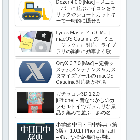
Dozer 4.0.0 [Mac] – メニュ
ーバーに並ぶアイコンをク
リックやショートカットキ
ーで一時的に隠せる
Lyrics Master 2.5.3 [Mac] –
macOS Catalina の『ミュ
ージック』に対応、ライブ
ラリの楽曲に効率よく歌詞
を設定できる
OnyX 3.7.0 [Mac] – 定番シ
ステムメンテナンス＆カス
タマイズツールの macOS
Catalina 対応版が登場
ガチャコン3D 1.2.0
[iPhone] – 昔なつかしのカ
プセルトイでガッカリな景
品を集めて遊ぶ、あの名作
が進化して帰ってきた
小学館 中日・日中辞典（第
3版） 1.0.1 [iPhone] [iPad]
– 強力な検索機能を搭載、