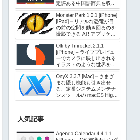
定評ある中国語辞典を収録
した電子辞典アプリケーシ
Monster Park 1.0.1 [iPhone]
ョン
[iPad] – リアルな恐竜が目
の前の空間を動き回るのを
撮影できる AR アプリケー
ション
Olli by Tinrocket 2.1.1
[iPhone] – ライブプレビュ
ーでカメラに映し出される
イラストのような世界を撮
影できるアプリケーション
OnyX 3.3.7 [Mac] – さまざ
まな隠し機能も引き出せ
る、定番システムメンテナ
ンスツールの macOS High
Sierra 対応版
人気記事
Agenda Calendar 4 4.1.1
[iPhone] - iOS 標準カレンダ