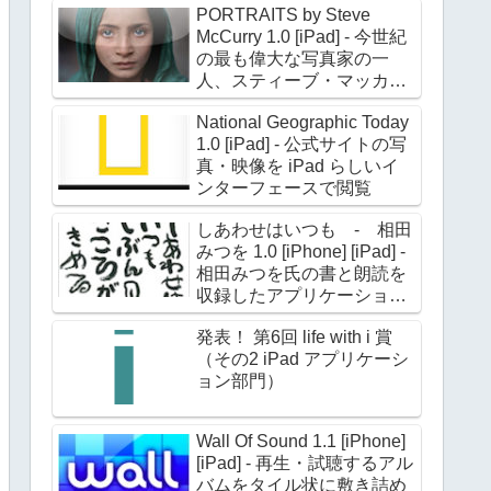
PORTRAITS by Steve
McCurry 1.0 [iPad] - 今世紀
の最も偉大な写真家の一
人、スティーブ・マッカリ
ー氏のポートレイト作品約
National Geographic Today
180点を収録
1.0 [iPad] - 公式サイトの写
真・映像を iPad らしいイ
ンターフェースで閲覧
しあわせはいつも - 相田
みつを 1.0 [iPhone] [iPad] -
相田みつを氏の書と朗読を
収録したアプリケーション
第二弾
発表！ 第6回 life with i 賞
（その2 iPad アプリケーシ
ョン部門）
Wall Of Sound 1.1 [iPhone]
[iPad] - 再生・試聴するアル
バムをタイル状に敷き詰め