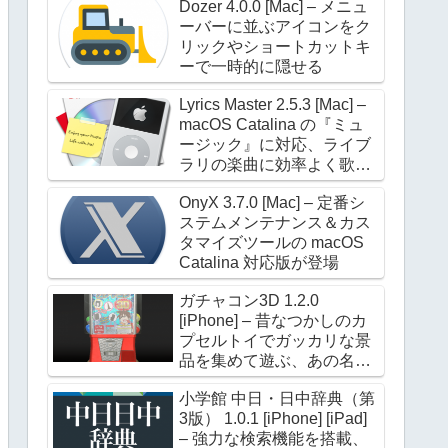
Dozer 4.0.0 [Mac] – メニュ
ーバーに並ぶアイコンをク
リックやショートカットキ
ーで一時的に隠せる
Lyrics Master 2.5.3 [Mac] –
macOS Catalina の『ミュ
ージック』に対応、ライブ
ラリの楽曲に効率よく歌詞
を設定できる
OnyX 3.7.0 [Mac] – 定番シ
ステムメンテナンス＆カス
タマイズツールの macOS
Catalina 対応版が登場
ガチャコン3D 1.2.0
[iPhone] – 昔なつかしのカ
プセルトイでガッカリな景
品を集めて遊ぶ、あの名作
が進化して帰ってきた
小学館 中日・日中辞典（第
3版） 1.0.1 [iPhone] [iPad]
– 強力な検索機能を搭載、