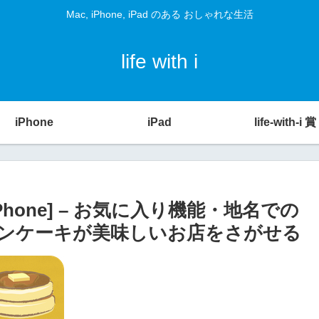
Mac, iPhone, iPad のある おしゃれな生活
life with i
iPhone
iPad
life-with-i 賞
iPhone] – お気に入り機能・地名での
ンケーキが美味しいお店をさがせる