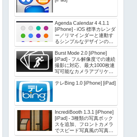
Agenda Calendar 4 4.1.1
[iPhone] - iOS 標準カレンダ
ー／リマインダーと連動す
るシンプルなデザインのカ
レンダーアプリケーション
Burst Mode 2.0 [iPhone]
[iPad] - フル解像度での連続
撮影に対応、最大1000枚連
写可能なカメラアプリケー
ション
テレBing 1.0 [iPhone] [iPad]
IncrediBooth 1.3.1 [iPhone]
[iPad] - 3種類の写真ボック
スを追加、フロントカメラ
でスピード写真風の写真を
撮影できる