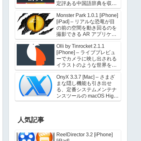
定評ある中国語辞典を収録
した電子辞典アプリケーシ
Monster Park 1.0.1 [iPhone]
ョン
[iPad] – リアルな恐竜が目
の前の空間を動き回るのを
撮影できる AR アプリケー
ション
Olli by Tinrocket 2.1.1
[iPhone] – ライブプレビュ
ーでカメラに映し出される
イラストのような世界を撮
影できるアプリケーション
OnyX 3.3.7 [Mac] – さまざ
まな隠し機能も引き出せ
る、定番システムメンテナ
ンスツールの macOS High
Sierra 対応版
人気記事
ReelDirector 3.2 [iPhone]
[iPad]