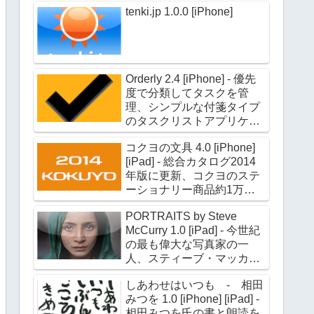
tenki.jp 1.0.0 [iPhone]
Orderly 2.4 [iPhone] - 優先
度で分類してタスクを管
理、シンプルな付箋タイプ
のタスクリストアプリケー
ション
コクヨの文具 4.0 [iPhone]
[iPad] - 総合カタログ2014
年版に更新、コクヨのステ
ーショナリー商品約1万点
の情報を収録
PORTRAITS by Steve
McCurry 1.0 [iPad] - 今世紀
の最も偉大な写真家の一
人、スティーブ・マッカリ
ー氏のポートレイト作品約
しあわせはいつも - 相田
180点を収録
みつを 1.0 [iPhone] [iPad] -
相田みつを氏の書と朗読を