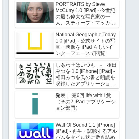
PORTRAITS by Steve
McCurry 1.0 [iPad] - 今世紀
の最も偉大な写真家の一
人、スティーブ・マッカリ
ー氏のポートレイト作品約
National Geographic Today
180点を収録
1.0 [iPad] - 公式サイトの写
真・映像を iPad らしいイ
ンターフェースで閲覧
しあわせはいつも - 相田
みつを 1.0 [iPhone] [iPad] -
相田みつを氏の書と朗読を
収録したアプリケーション
第二弾
発表！ 第6回 life with i 賞
（その2 iPad アプリケーシ
ョン部門）
Wall Of Sound 1.1 [iPhone]
[iPad] - 再生・試聴するアル
バムをタイル状に敷き詰め