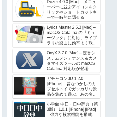
Dozer 4.0.0 [Mac] – メニュ
ーバーに並ぶアイコンをク
リックやショートカットキ
ーで一時的に隠せる
Lyrics Master 2.5.3 [Mac] –
macOS Catalina の『ミュ
ージック』に対応、ライブ
ラリの楽曲に効率よく歌詞
を設定できる
OnyX 3.7.0 [Mac] – 定番シ
ステムメンテナンス＆カス
タマイズツールの macOS
Catalina 対応版が登場
ガチャコン3D 1.2.0
[iPhone] – 昔なつかしのカ
プセルトイでガッカリな景
品を集めて遊ぶ、あの名作
が進化して帰ってきた
小学館 中日・日中辞典（第
3版） 1.0.1 [iPhone] [iPad]
– 強力な検索機能を搭載、