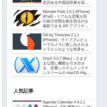
定評ある中国語辞典を収録
した電子辞典アプリケーシ
Monster Park 1.0.1 [iPhone]
ョン
[iPad] – リアルな恐竜が目
の前の空間を動き回るのを
撮影できる AR アプリケー
ション
Olli by Tinrocket 2.1.1
[iPhone] – ライブプレビュ
ーでカメラに映し出される
イラストのような世界を撮
影できるアプリケーション
OnyX 3.3.7 [Mac] – さまざ
まな隠し機能も引き出せ
る、定番システムメンテナ
ンスツールの macOS High
Sierra 対応版
人気記事
Agenda Calendar 4 4.1.1
[iPhone] - iOS 標準カレンダ