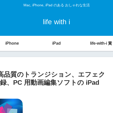
Mac, iPhone, iPad のある おしゃれな生活
life with i
iPhone
iPad
life-with-i 賞
[iPad] – 高品質のトランジション、エフェク
PC 用動画編集ソフトの iPad