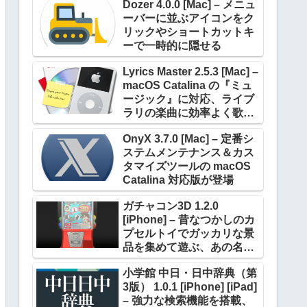
Dozer 4.0.0 [Mac] – メニュ
ーバーに並ぶアイコンをク
リックやショートカットキ
ーで一時的に隠せる
Lyrics Master 2.5.3 [Mac] –
macOS Catalina の『ミュ
ージック』に対応、ライブ
ラリの楽曲に効率よく歌詞
を設定できる
OnyX 3.7.0 [Mac] – 定番シ
ステムメンテナンス＆カス
タマイズツールの macOS
Catalina 対応版が登場
ガチャコン3D 1.2.0
[iPhone] – 昔なつかしのカ
プセルトイでガッカリな景
品を集めて遊ぶ、あの名作
が進化して帰ってきた
小学館 中日・日中辞典（第
3版） 1.0.1 [iPhone] [iPad]
– 強力な検索機能を搭載、