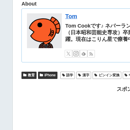
About
Tom
Tom Cookです♪ ネバ
（日本昭和芸能史専攻）卒
躍。現在はこりん星で療養
教育
iPhone
語学
漢字
ピンイン変換
スポ