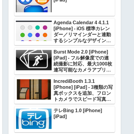
Agenda Calendar 4 4.1.1
[iPhone] - iOS 標準カレン
ダー／リマインダーと連動
するシンプルなデザインの
カレンダーアプリケーショ
Burst Mode 2.0 [iPhone]
ン
[iPad] - フル解像度での連
続撮影に対応、最大1000枚
連写可能なカメラアプリケ
ーション
IncrediBooth 1.3.1
[iPhone] [iPad] - 3種類の写
真ボックスを追加、フロン
トカメラでスピード写真風
の写真を撮影できる
テレBing 1.0 [iPhone]
[iPad]