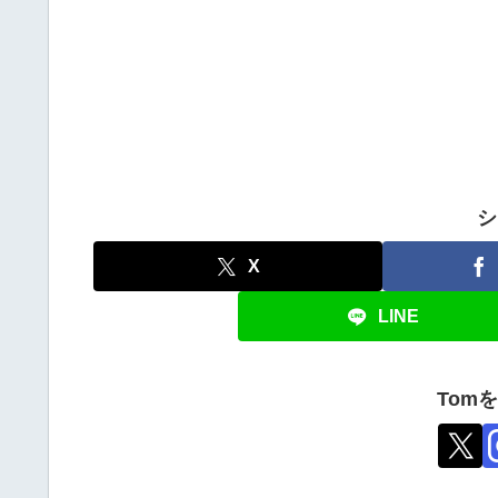
シ
X
LINE
Tom