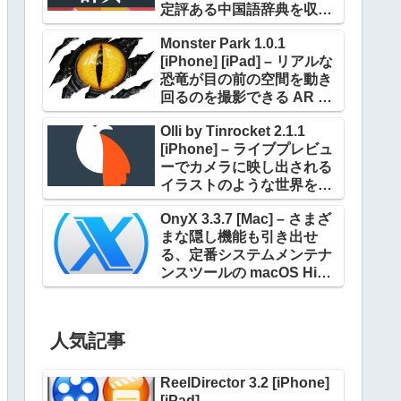
定評ある中国語辞典を収録
した電子辞典アプリケーシ
Monster Park 1.0.1
ョン
[iPhone] [iPad] – リアルな
恐竜が目の前の空間を動き
回るのを撮影できる AR ア
プリケーション
Olli by Tinrocket 2.1.1
[iPhone] – ライブプレビュ
ーでカメラに映し出される
イラストのような世界を撮
影できるアプリケーション
OnyX 3.3.7 [Mac] – さまざ
まな隠し機能も引き出せ
る、定番システムメンテナ
ンスツールの macOS High
Sierra 対応版
人気記事
ReelDirector 3.2 [iPhone]
[iPad]