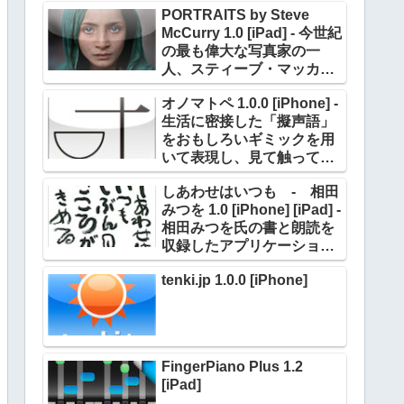
PORTRAITS by Steve
McCurry 1.0 [iPad] - 今世紀
の最も偉大な写真家の一
人、スティーブ・マッカリ
ー氏のポートレイト作品約
オノマトペ 1.0.0 [iPhone] -
180点を収録
生活に密接した「擬声語」
をおもしろいギミックを用
いて表現し、見て触って楽
しめる
しあわせはいつも - 相田
みつを 1.0 [iPhone] [iPad] -
相田みつを氏の書と朗読を
収録したアプリケーション
第二弾
tenki.jp 1.0.0 [iPhone]
FingerPiano Plus 1.2
[iPad]