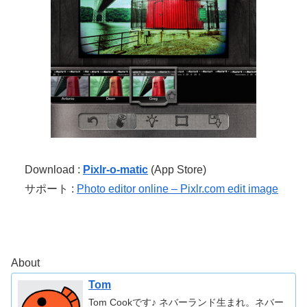
Download :
Pixlr-o-matic
(App Store)
サポート :
Photo editor online – Pixlr.com edit image
About
Tom
Tom Cookです♪ ネバーランド生まれ。ネバー