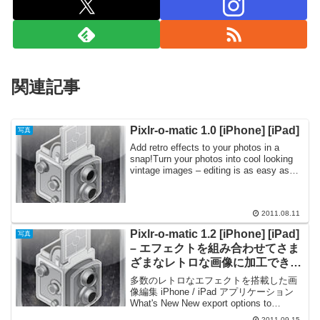
関連記事
Pixlr-o-matic 1.0 [iPhone] [iPad]
写真
Add retro effects to your photos in a
snap!Turn your photos into cool looking
vintage images – editing is as easy as
one...
2011.08.11
Pixlr-o-matic 1.2 [iPhone] [iPad]
写真
– エフェクトを組み合わせてさま
ざまなレトロな画像に加工でき、
出力先に Flickr, Dropbox を追加
多数のレトロなエフェクトを搭載した画
像編集 iPhone / iPad アプリケーション
What's New New export options to
iTunes, Flickr, Dropbox, and email
2011.09.15