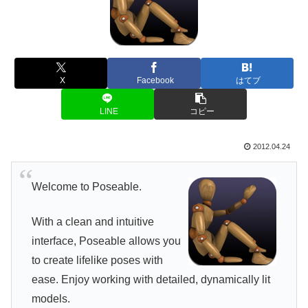
X
Facebook
はてブ
LINE
コピー
2012.04.24
Welcome to Poseable.
With a clean and intuitive
interface, Poseable allows you
to create lifelike poses with
ease. Enjoy working with detailed, dynamically lit
models.