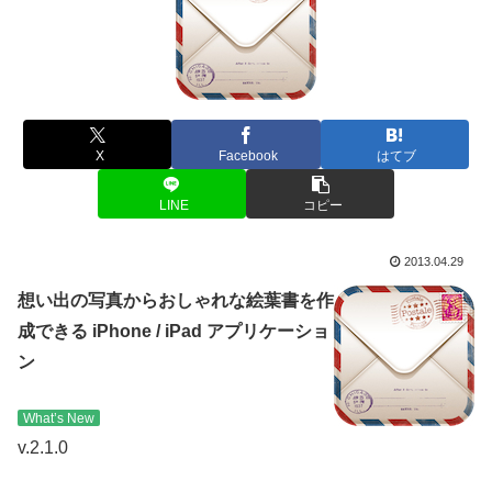
X
Facebook
はてブ
LINE
コピー
2013.04.29
想い出の写真からおしゃれな絵葉書を作
成できる iPhone / iPad アプリケーショ
ン
What’s New
v.2.1.0