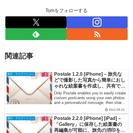
Tomをフォローする
関連記事
Postale 1.2.0 [iPhone] – 旅先な
旅行・ナビゲーション
どで撮影した写真から簡単におし
ゃれな絵葉書を作成し、共有でき
るアプリケーション
Only Postale enables you to easily create
custom postcards using your own photos
and a personalized message, then share
...
2012.05.21
Postale 2.2.0 [iPhone] [iPad] –
旅行・ナビゲーション
「Gallery」に保存した絵葉書の
再編集が可能に、旅先の消印を捺