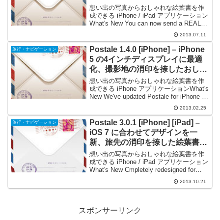
した絵葉書を簡単に作成できる
想い出の写真からおしゃれな絵葉書を作
成できる iPhone / iPad アプリケーション
What's New You can now send a REAL
postcard right from Postale. Just
2013.07.11
choose...
Postale 1.4.0 [iPhone] – iPhone
旅行・ナビゲーション
5 の4インチディスプレイに最適
化、撮影地の消印を捺したおしゃ
れな絵葉書を簡単に作成できる
想い出の写真からおしゃれな絵葉書を作
成できる iPhone アプリケーションWhat's
New We've updated Postale for iPhone 5!
ひさしぶりの紹介です。旅先などで撮影
2013.02.25
した想い出の写真からおしゃれな絵葉
書...
Postale 3.0.1 [iPhone] [iPad] –
旅行・ナビゲーション
iOS 7 に合わせてデザインを一
新、旅先の消印を捺した絵葉書を
簡単に作成できる
想い出の写真からおしゃれな絵葉書を作
成できる iPhone / iPad アプリケーション
What's New Cmpletely redesigned for
iOS7!旅先などで撮影した想い出の写真を
2013.10.21
使って、おしゃれな絵葉書を簡単に作
成...
スポンサーリンク