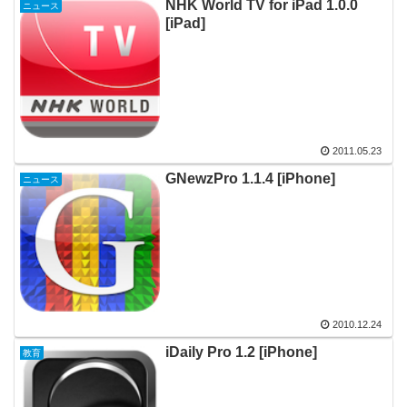
NHK World TV for iPad 1.0.0
ニュース
[iPad]
2011.05.23
GNewzPro 1.1.4 [iPhone]
ニュース
2010.12.24
iDaily Pro 1.2 [iPhone]
教育