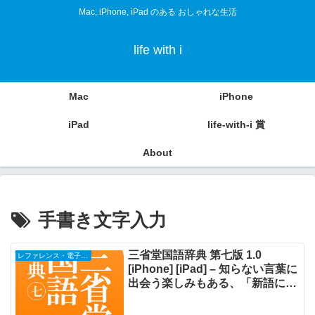
Mac, iPhone, iPad のある おしゃれな生活
life with i
Mac
iPhone
iPad
life-with-i 賞
About
手書き文字入力
三省堂国語辞典 第七版 1.0
レファレンス・電子書籍
[iPhone] [iPad] – 知らない言葉に
出会う楽しみもある、「新語に強
い国語辞典」を搭載した辞書アプ
リケーション