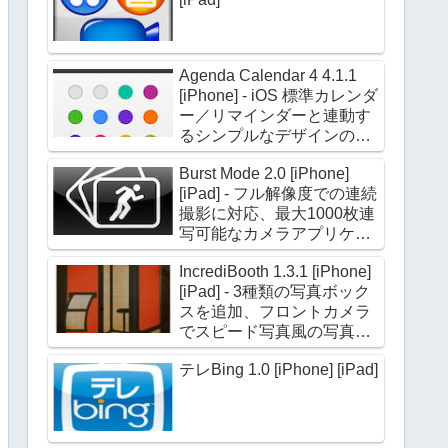
Agenda Calendar 4 4.1.1
[iPhone] - iOS 標準カレンダ
ー／リマインダーと連動す
るシンプルなデザインのカ
レンダーアプリケーション
Burst Mode 2.0 [iPhone]
[iPad] - フル解像度での連続
撮影に対応、最大1000枚連
写可能なカメラアプリケー
ション
IncrediBooth 1.3.1 [iPhone]
[iPad] - 3種類の写真ボック
スを追加、フロントカメラ
でスピード写真風の写真を
撮影できる
テレBing 1.0 [iPhone] [iPad]