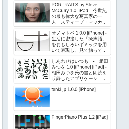
PORTRAITS by Steve
McCurry 1.0 [iPad] - 今世紀
の最も偉大な写真家の一
人、スティーブ・マッカリ
ー氏のポートレイト作品約
オノマトペ 1.0.0 [iPhone] -
180点を収録
生活に密接した「擬声語」
をおもしろいギミックを用
いて表現し、見て触って楽
しめる
しあわせはいつも - 相田
みつを 1.0 [iPhone] [iPad] -
相田みつを氏の書と朗読を
収録したアプリケーション
第二弾
tenki.jp 1.0.0 [iPhone]
FingerPiano Plus 1.2 [iPad]