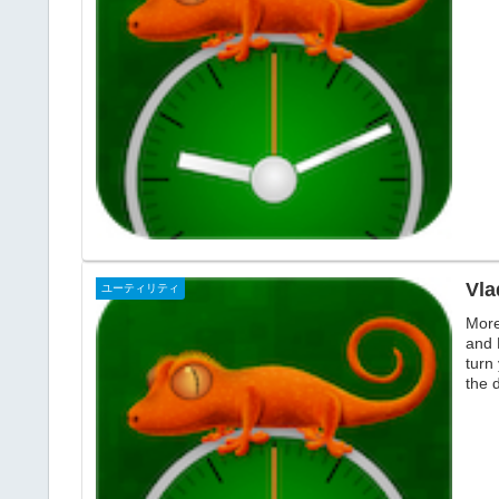
ンし
Vla
ユーティリティ
More
and 
turn
the 