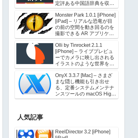
定評ある中国語辞典を収録
した電子辞典アプリケーシ
Monster Park 1.0.1 [iPhone]
ョン
[iPad] – リアルな恐竜が目
の前の空間を動き回るのを
撮影できる AR アプリケー
ション
Olli by Tinrocket 2.1.1
[iPhone] – ライブプレビュ
ーでカメラに映し出される
イラストのような世界を撮
影できるアプリケーション
OnyX 3.3.7 [Mac] – さまざ
まな隠し機能も引き出せ
る、定番システムメンテナ
ンスツールの macOS High
Sierra 対応版
人気記事
ReelDirector 3.2 [iPhone]
[iPad]