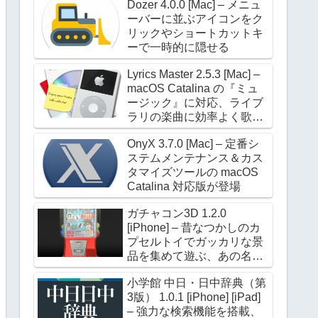
Dozer 4.0.0 [Mac] – メニュ
ーバーに並ぶアイコンをク
リックやショートカットキ
ーで一時的に隠せる
Lyrics Master 2.5.3 [Mac] –
macOS Catalina の『ミュ
ージック』に対応、ライブ
ラリの楽曲に効率よく歌詞
を設定できる
OnyX 3.7.0 [Mac] – 定番シ
ステムメンテナンス＆カス
タマイズツールの macOS
Catalina 対応版が登場
ガチャコン3D 1.2.0
[iPhone] – 昔なつかしのカ
プセルトイでガッカリな景
品を集めて遊ぶ、あの名作
が進化して帰ってきた
小学館 中日・日中辞典（第
3版） 1.0.1 [iPhone] [iPad]
– 強力な検索機能を搭載、