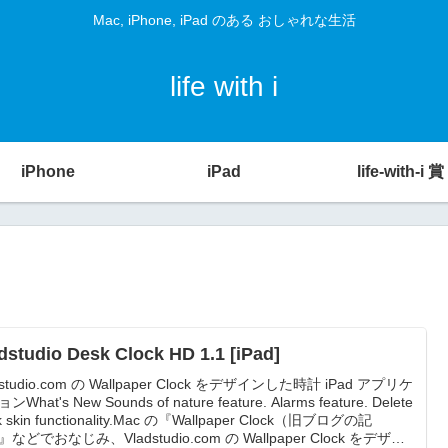
Mac, iPhone, iPad のある おしゃれな生活
life with i
iPhone
iPad
life-with-i 賞
dstudio Desk Clock HD 1.1 [iPad]
dstudio.com の Wallpaper Clock をデザインした時計 iPad アプリケ
What's New Sounds of nature feature. Alarms feature. Delete
ck skin functionality.Mac の『Wallpaper Clock（旧ブログの記
などでおなじみ、Vladstudio.com の Wallpaper Clock をデザイ