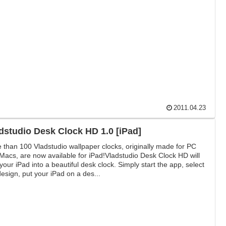
た時計 iPad アプリケーション、『Vl...
2011.04.23
dstudio Desk Clock HD 1.0 [iPad]
 than 100 Vladstudio wallpaper clocks, originally made for PC
Macs, are now available for iPad!Vladstudio Desk Clock HD will
 your iPad into a beautiful desk clock. Simply start the app, select
design, put your iPad on a des...