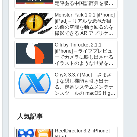
定評ある中国語辞典を収録
した電子辞典アプリケーシ
Monster Park 1.0.1 [iPhone]
ョン
[iPad] – リアルな恐竜が目
の前の空間を動き回るのを
撮影できる AR アプリケー
ション
Olli by Tinrocket 2.1.1
[iPhone] – ライブプレビュ
ーでカメラに映し出される
イラストのような世界を撮
影できるアプリケーション
OnyX 3.3.7 [Mac] – さまざ
まな隠し機能も引き出せ
る、定番システムメンテナ
ンスツールの macOS High
Sierra 対応版
人気記事
ReelDirector 3.2 [iPhone]
[iPad]