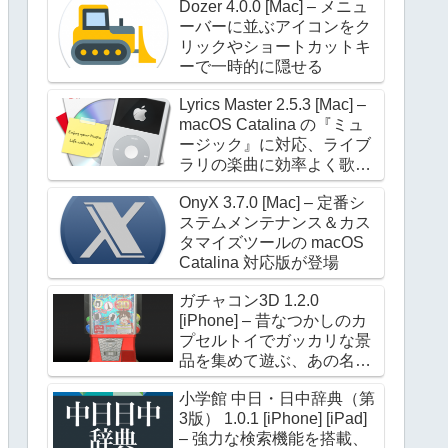
Dozer 4.0.0 [Mac] – メニュ
ーバーに並ぶアイコンをク
リックやショートカットキ
ーで一時的に隠せる
Lyrics Master 2.5.3 [Mac] –
macOS Catalina の『ミュ
ージック』に対応、ライブ
ラリの楽曲に効率よく歌詞
を設定できる
OnyX 3.7.0 [Mac] – 定番シ
ステムメンテナンス＆カス
タマイズツールの macOS
Catalina 対応版が登場
ガチャコン3D 1.2.0
[iPhone] – 昔なつかしのカ
プセルトイでガッカリな景
品を集めて遊ぶ、あの名作
が進化して帰ってきた
小学館 中日・日中辞典（第
3版） 1.0.1 [iPhone] [iPad]
– 強力な検索機能を搭載、