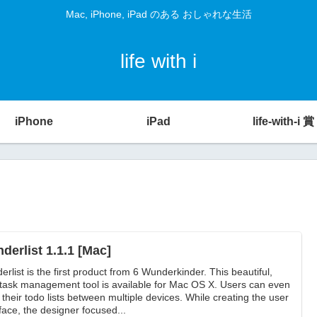
Mac, iPhone, iPad のある おしゃれな生活
life with i
iPhone
iPad
life-with-i 賞
derlist 1.1.1 [Mac]
erlist is the first product from 6 Wunderkinder. This beautiful,
 task management tool is available for Mac OS X. Users can even
 their todo lists between multiple devices. While creating the user
rface, the designer focused...