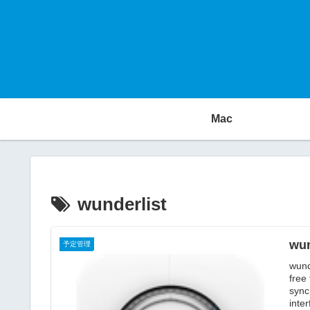
Mac
wunderlist
wun
予定管理
wund
free
sync
inte