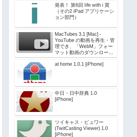
発表！ 第6回 life with i 賞
（その2 iPad アプリケーシ
ョン部門）
MacTubes 3.1 [Mac] -
YouTube の動画を再生・管
理でき、「WebM」フォー
マット動画のダウンロード
にも対応
at home 1.0.1 [iPhone]
中日・日中辞典 1.0
[iPhone]
ツイキャス・ビュワー
(TwitCasting Viewer) 1.0
[iPhone]