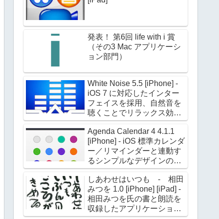
発表！ 第6回 life with i 賞
（その3 Mac アプリケーシ
ョン部門）
White Noise 5.5 [iPhone] -
iOS 7 に対応したインター
フェイスを採用、自然音を
聴くことでリラックス効果
を高める
Agenda Calendar 4 4.1.1
[iPhone] - iOS 標準カレンダ
ー／リマインダーと連動す
るシンプルなデザインのカ
レンダーアプリケーション
しあわせはいつも - 相田
みつを 1.0 [iPhone] [iPad] -
相田みつを氏の書と朗読を
収録したアプリケーション
第二弾