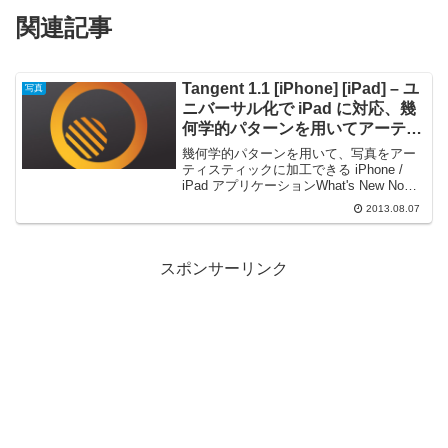
関連記事
Tangent 1.1 [iPhone] [iPad] – ユ
写真
ニバーサル化で iPad に対応、幾
何学的パターンを用いてアーティ
スティックな世界を作り出せる
幾何学的パターンを用いて、写真をアー
ティスティックに加工できる iPhone /
iPad アプリケーションWhat's New Now
available for iPad! New Inspirations
2013.08.07
section featur...
スポンサーリンク