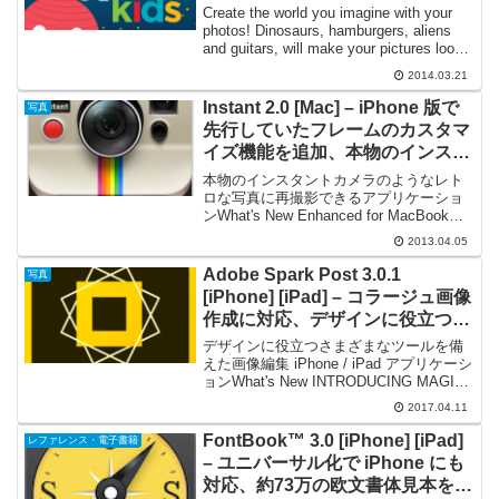
にレイアウトした写真を作れる
Create the world you imagine with your
photos! Dinosaurs, hamburgers, aliens
and guitars, will make your pictures look
a...
2014.03.21
Instant 2.0 [Mac] – iPhone 版で
写真
先行していたフレームのカスタマ
イズ機能を追加、本物のインスタ
ントカメラのような操作性でレト
本物のインスタントカメラのようなレト
ロな写真に加工する
ロな写真に再撮影できるアプリケーショ
ンWhat's New Enhanced for MacBook
Pro with Retina display Adjustable blur
2013.04.05
and grain e...
Adobe Spark Post 3.0.1
写真
[iPhone] [iPad] – コラージュ画像
作成に対応、デザインに役立つツ
ールを備えた画像編集アプリケー
デザインに役立つさまざまなツールを備
ション
えた画像編集 iPhone / iPad アプリケーシ
ョンWhat's New INTRODUCING MAGIC
LAYOUT Combine your photos, yes,
2017.04.11
photos with...
FontBook™ 3.0 [iPhone] [iPad]
レファレンス・電子書籍
– ユニバーサル化で iPhone にも
対応、約73万の欧文書体見本をさ