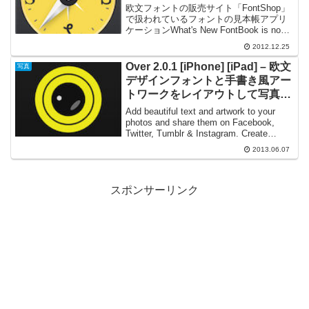
がせるフォント見本帳
欧文フォントの販売サイト「FontShop」
で扱われているフォントの見本帳アプリ
ケーションWhat's New FontBook is now
universal and runs on iPad 2 (and later),
2012.12.25
iPhone...
Over 2.0.1 [iPhone] [iPad] – 欧文
写真
デザインフォントと手書き風アー
トワークをレイアウトして写真を
おしゃれに加工する
Add beautiful text and artwork to your
photos and share them on Facebook,
Twitter, Tumblr & Instagram. Create
inspiratio...
2013.06.07
スポンサーリンク