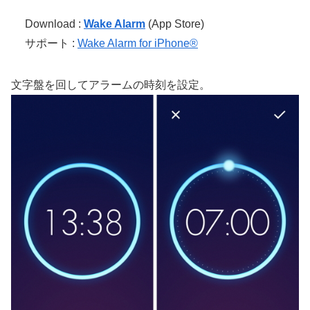
Download :
Wake Alarm
(App Store)
サポート :
‎Wake Alarm for iPhone®
文字盤を回してアラームの時刻を設定。