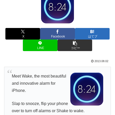
X
Facebook
はてブ
LINE
コピー
2013.08.02
Meet Wake, the most beautiful
and innovative alarm for
iPhone.
Slap to snooze, flip your phone
over to turn off alarms or Shake to wake.