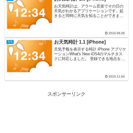
お天気時計は、アラーム音楽でその日の
天気がわかるアプリケーションです。起
きると同時に天気を知ることができま
す！『お天気時計』は、天気予報を表示
する時計 iPhone アプリケーションです。
Download : お天気時計 (App Stor...
2010.08.06
お天気時計 1.1 [iPhone]
天気
天気予報を表示する時計 iPhone アプリケ
ーションWhat's New iOS4のマルチタス
クに対応しました。 登録できる地点を３
地点に増やしました。天気予報を表示す
る時計 iPhone アプリケーション、『お天
気時計』がアップデート。...
2010.11.04
スポンサーリンク