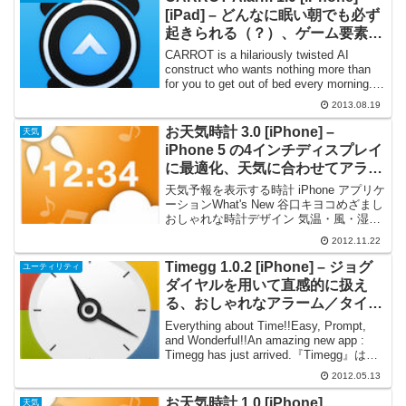
[iPad] – どんなに眠い朝でも必ず
起きられる（？）、ゲーム要素も
備えた目覚まし時計
CARROT is a hilariously twisted AI
construct who wants nothing more than
for you to get out of bed every morning.
Her wi...
2013.08.19
お天気時計 3.0 [iPhone] –
天気
iPhone 5 の4インチディスプレイ
に最適化、天気に合わせてアラー
ム音が変わる天気予報時計
天気予報を表示する時計 iPhone アプリケ
ーションWhat's New 谷口キヨコめざまし
おしゃれな時計デザイン 気温・風・湿
度・気圧のリアルタイム情報！ iPhone5
2012.11.22
対応ひさしぶりの紹介です。天気予報を
表示する時計 iPhone ...
Timegg 1.0.2 [iPhone] – ジョグ
ユーティリティ
ダイヤルを用いて直感的に扱え
る、おしゃれなアラーム／タイマ
ーアプリケーション
Everything about Time!!Easy, Prompt,
and Wonderful!!An amazing new app :
Timegg has just arrived.『Timegg』は、
ボタンのタップやメニュー切...
2012.05.13
お天気時計 1.0 [iPhone]
天気