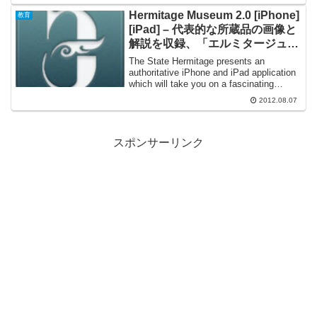
的としています。当館の約3千件のコレク
ションから厳選した、絵画・漆...
Hermitage Museum 2.0 [iPhone]
教育
[iPad] – 代表的な所蔵品の画像と
解説を収録、「エルミタージュ美
術館」の公式アプリケーション
The State Hermitage presents an
authoritative iPhone and iPad application
which will take you on a fascinating
journey a...
2012.08.07
スポンサーリンク