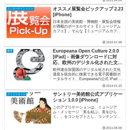
2011.04.26
です。そこで、《Casa...
オススメ展覧会ピックアップ 2.23
エンターテインメント
[iPhone]
日本全国の美術館・博物館・展覧会情報
が満載のポータルサイト【ミュージアム
カフェ】。そんな【ミュージアムカフ
ェ】がお届けするのは、オススメ展覧会
のチラシをピックアップした【Museum-
2010.07.09
Café Monthly Guide】です。『オススメ
展...
Europeana Open Culture 2.0.0
教育
[iPad] – 画像ダウンロードに対
応、欧州のデジタル化された文化
遺産35万点を統合的に検索できる
欧州連合加盟国のデジタル化された文化
遺産を統合的に検索できる電子図書館ポ
ータルサイト、Europeanaの公式 iPad ア
プリケーションWhat's New Supports
2014.01.25
image download Automatic query ...
サントリー美術館公式アプリケー
ライフスタイル
ション 1.0.0 [iPhone]
このアプリケーションは、ミュージア
ム・メッセージ「美を結ぶ。美をひら
く。」をコンセプトとし、コンテンツを
通じて多くの人が作品や美術に触れあ
い、より身近に感じていただくことを目
2011.08.08