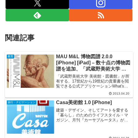
関連記事
MAU M&L 博物図譜 2.0.0
教育
[iPhone] [iPad] – 数十点の博物図
譜を追加、「武蔵野美術大学 美
術館・図書館」所有の貴重書を高
「武蔵野美術大学 美術館・図書館」が所
精細画像で閲覧できる
有する、17世紀から19世紀の貴重書を閲
覧できる公式アプリケーションWhat's
New 新しいコレクションが閲覧可能にな
2013.04.20
りました。 iPhone5に対応 ユーザー・エ
クスペリエンスの向上。昨年、栄えあ...
Casa美術館 1.0 [iPhone]
旅行・ナビゲーション
建築・デザイン、そしてアートを愛する
「暮らし」のためのライフスタイル・マ
ガジン、月刊『カーサブルータス』が案
内する美術館検索アプリです。現代の美
術館は、展示されるアートはもちろん、
その建築空間自体もまた大きな見どころ