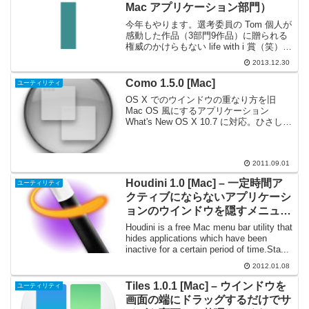
Mac アプリケーション部門）
今年もやります。選考委員の Tom 個人が
感動した作品（3部門9作品）に贈られる
権威のかけらもない life with i 賞（笑）。
候補作は、その年に最初のバージョンが
2013.12.30
リリースされ、かつこのブログで紹介し
たことがある作品。つまりは「来年も...
Como 1.5.0 [Mac]
ユーティリティ
OS X でのウインドウの重なり方を旧
Mac OS 風にするアプリケーション
What's New OS X 10.7 に対応。ひさしぶ
りの紹介です。OS X のウインドウの重
なり方を、旧 Mac OS のようにアプリケ
ーション単位の重なり...
2011.09.01
Houdini 1.0 [Mac] – 一定時間ア
ユーティリティ
クティブにならないアプリケーシ
ョンのウインドウを隠すメニュー
バーアプリケーション
Houdini is a free Mac menu bar utility that
hides applications which have been
inactive for a certain period of time.Sta...
2012.01.08
Tiles 1.0.1 [Mac] – ウインドウを
ユーティリティ
画面の端にドラッグするだけでサ