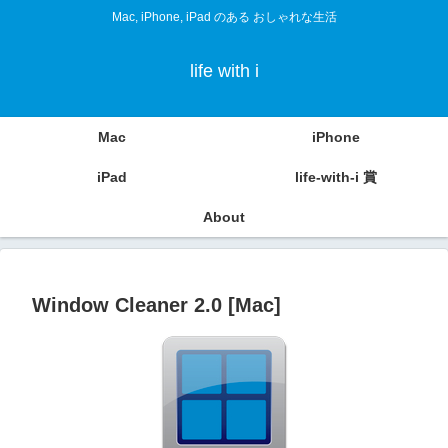
Mac, iPhone, iPad のある おしゃれな生活
life with i
Mac
iPhone
iPad
life-with-i 賞
About
Window Cleaner 2.0 [Mac]