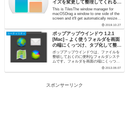
イズを変更して整理してくれるウ
インドウマネージャー
This is TilesThe window manager for
macOSDrag a window to one side of the
screen and it'll get automatically resized
and...
2019.10.27
ポップアップウインドウ 1.2.1
ユーティリティ
[Mac] – よく使うフォルダを画面
の端にくっつけ、タブ化して整理
できる
ポップアップウインドウは、ファイルを
整頓しておくのに便利なフォルダシステ
ムです。フォルダを画面の端にくっつけ
てタブ化。必要なときにタブをタップ。
2013.06.07
ポップアップウインドウで散らかったス
クリーンもすっきり。フォルダやファイ
ルをすっきり整頓。『ポッ...
スポンサーリンク