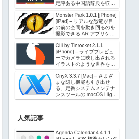
定評ある中国語辞典を収録
した電子辞典アプリケーシ
Monster Park 1.0.1 [iPhone]
ョン
[iPad] – リアルな恐竜が目
の前の空間を動き回るのを
撮影できる AR アプリケー
ション
Olli by Tinrocket 2.1.1
[iPhone] – ライブプレビュ
ーでカメラに映し出される
イラストのような世界を撮
影できるアプリケーション
OnyX 3.3.7 [Mac] – さまざ
まな隠し機能も引き出せ
る、定番システムメンテナ
ンスツールの macOS High
Sierra 対応版
人気記事
Agenda Calendar 4 4.1.1
[iPhone] - iOS 標準カレンダ