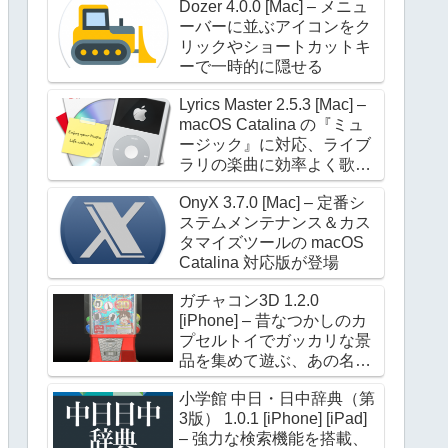
Dozer 4.0.0 [Mac] – メニュ
ーバーに並ぶアイコンをク
リックやショートカットキ
ーで一時的に隠せる
Lyrics Master 2.5.3 [Mac] –
macOS Catalina の『ミュ
ージック』に対応、ライブ
ラリの楽曲に効率よく歌詞
を設定できる
OnyX 3.7.0 [Mac] – 定番シ
ステムメンテナンス＆カス
タマイズツールの macOS
Catalina 対応版が登場
ガチャコン3D 1.2.0
[iPhone] – 昔なつかしのカ
プセルトイでガッカリな景
品を集めて遊ぶ、あの名作
が進化して帰ってきた
小学館 中日・日中辞典（第
3版） 1.0.1 [iPhone] [iPad]
– 強力な検索機能を搭載、