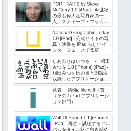
PORTRAITS by Steve
McCurry 1.0 [iPad] - 今世紀
の最も偉大な写真家の一
人、スティーブ・マッカリ
ー氏のポートレイト作品約
National Geographic Today
180点を収録
1.0 [iPad] - 公式サイトの写
真・映像を iPad らしいイ
ンターフェースで閲覧
しあわせはいつも - 相田
みつを 1.0 [iPhone] [iPad] -
相田みつを氏の書と朗読を
収録したアプリケーション
第二弾
発表！ 第6回 life with i 賞
（その2 iPad アプリケーシ
ョン部門）
Wall Of Sound 1.1 [iPhone]
[iPad] - 再生・試聴するアル
バムをタイル状に敷き詰め