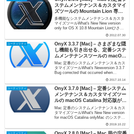
ステムメンテナンス＆カスタマイ
ズツールの Mountain Lion 専用
版が登場
多機能なシステムメンテナンス＆カスタ
マイズツールWhat's New New version
only for OS X 10.8 Mountain Lionひさし
ぶりの紹介です。Mac のシステムメンテ
2012.07.30
ナンスツールの定番、『OnyX』の ...
OnyX 3.3.7 [Mac] – さまざまな隠
ユーティリティ
し機能も引き出せる、定番システ
ムメンテナンスツールの macOS
High Sierra 対応版
Mac 定番のシステムメンテナンス＆カス
タマイズツールWhat's Newversion 3.3.7
Bug corrected that occurred when
opening the Parameters pane Bug corr...
2017.10.14
OnyX 3.7.0 [Mac] – 定番システム
ユーティリティ
メンテナンス＆カスタマイズツー
ルの macOS Catalina 対応版が登
場
Mac 定番のシステムメンテナンス＆カス
タマイズツールWhat's New New version
for macOS Catalina onlyMac のシステム
メンテナンスツールの定番、『OnyX』の
2019.10.22
最新版です。v.3.7.0 から m...
OnyX 2.8.0 [Mac] – Mac 用の定番
ユーティリティ