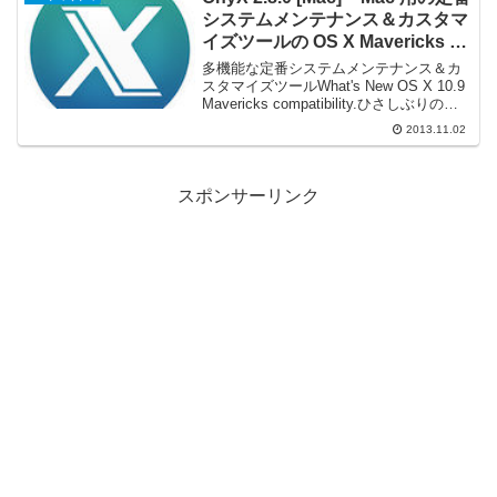
システムメンテナンス＆カスタマ
イズツールの OS X Mavericks 専
用版が登場
多機能な定番システムメンテナンス＆カ
スタマイズツールWhat's New OS X 10.9
Mavericks compatibility.ひさしぶりの紹
介です。Mac のシステムメンテナンスツ
2013.11.02
ールの定番、『OnyX』が OS X Mav...
スポンサーリンク