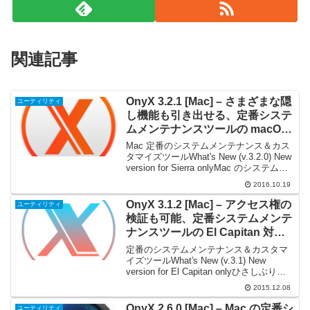
関連記事
OnyX 3.2.1 [Mac] – さまざまな隠
ユーティリティ
し機能も引き出せる、定番システ
ムメンテナンスツールの macOS
Sierra 対応版
Mac 定番のシステムメンテナンス＆カス
タマイズツールWhat's New (v.3.2.0) New
version for Sierra onlyMac のシステムメ
ンテナンスツールの定番、『OnyX』の
2016.10.19
macOS Sierra 専用...
OnyX 3.1.2 [Mac] – アクセス権の
ユーティリティ
検証も可能、定番システムメンテ
ナンスツールの El Capitan 対応
版
定番のシステムメンテナンス＆カスタマ
イズツールWhat's New (v.3.1) New
version for El Capitan onlyひさしぶりの
紹介です（ひさしぶりすぎて本当にスミ
2015.12.08
マセン）。Mac のシステムメンテナンス
ツール...
OnyX 2.6.0 [Mac] – Mac の定番シ
ユーティリティ