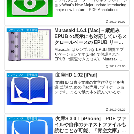
ファイルビューワー iPhone アプリケーシ
ョンWhat's New Major update introducing
major new feature - PDF Annotations,
including notes, highl...
2010.10.07
Murasaki 1.6.1 [Mac] – 縦組み
レファレンス・電子書籍
EPUB の表示にも対応しているス
クロールベースの EPUB リーダ
ー
Murasaki はシンプルな EPUB 閲覧アプ
リケーションです(DRM で保護された
EPUB は閲覧できません)。Murasaki は
ふつうのウェブブラウザのようなスクロ
2012.03.05
ールベースのリーダであり、iBooks のよ
うなページめくりをベ...
i文庫HD 1.02 [iPad]
レファレンス・電子書籍
i文庫HD は青空文庫の文学作品などを快
適に読むためのiPad専用アプリケーショ
ンです。まるで紙の本を読んでいるかの
ようなインターフェースにより、リアル
で快適な読書を楽しめます。『i文庫HD』
は、著作権が切れた作品をダウンロード
2010.05.29
して無料で読...
i文庫S 3.0.1 [iPhone] – PDF ファ
レファレンス・電子書籍
イルや自作のテキストファイルも
読むことが可能、「青空文庫」な