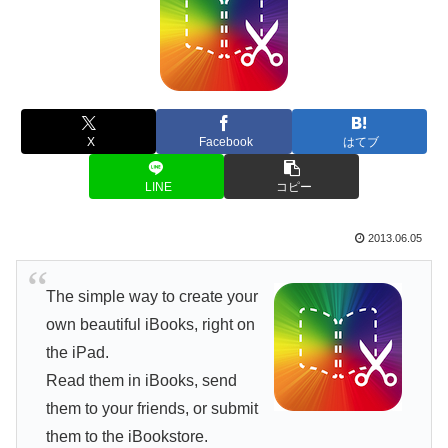
X
Facebook
はてブ
LINE
コピー
2013.06.05
The simple way to create your
own beautiful iBooks, right on
the iPad.
Read them in iBooks, send
them to your friends, or submit
them to the iBookstore.