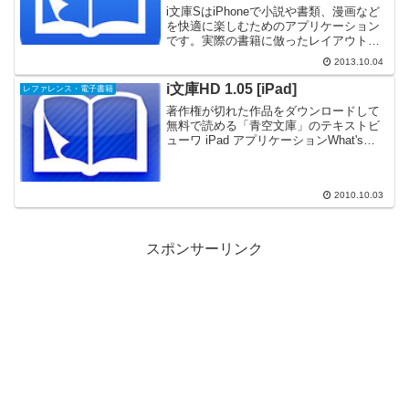
どの電子書籍を快適に楽しめる
i文庫SはiPhoneで小説や書類、漫画など
を快適に楽しむためのアプリケーション
です。実際の書籍に倣ったレイアウトと
軽快な動作により、手のひらで快適な読
2013.10.04
書を楽しめます。iPhoneで文学作品を楽
しみたい方・PDFの書類や資料を読みた
i文庫HD 1.05 [iPad]
レファレンス・電子書籍
い方・電...
著作権が切れた作品をダウンロードして
無料で読める「青空文庫」のテキストビ
ューワ iPad アプリケーションWhat's
New1.05 不具合修正 PDFのリンク・索引
対応 しおりメモ追加1.04 DropBox対応
URLダウンロード拡張...
2010.10.03
スポンサーリンク