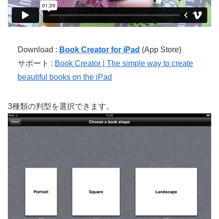
Download :
Book Creator for iPad
(App Store)
サポート :
Book Creator | The simple way to create
beautiful books on the iPad
3種類の判型を選択できます。