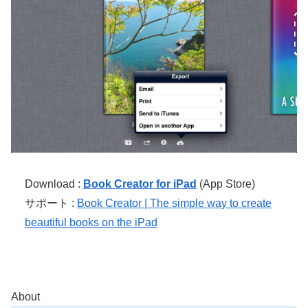
Download :
Book Creator for iPad
(App Store)
サポート :
Book Creator | The simple way to create
beautiful books on the iPad
About