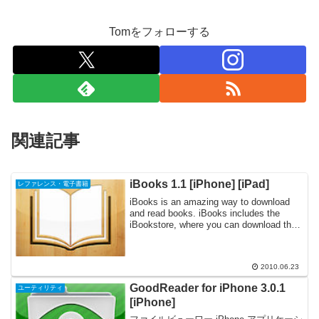
Tomをフォローする
関連記事
iBooks 1.1 [iPhone] [iPad]
レファレンス・電子書籍
iBooks is an amazing way to download
and read books. iBooks includes the
iBookstore, where you can download the
latest b...
2010.06.23
GoodReader for iPhone 3.0.1
ユーティリティ
[iPhone]