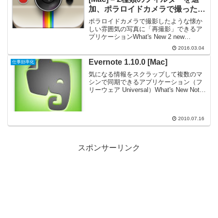
加、ポラロイドカメラで撮ったよ
うな懐かしい雰囲気の写真に「再
ポラロイドカメラで撮影したような懐か
撮影」できる
しい雰囲気の写真に「再撮影」できるア
プリケーションWhat's New 2 new
Polaroid filters! Fixed the bug that some
2016.03.04
images were loaded...
Evernote 1.10.0 [Mac]
仕事効率化
気になる情報をスクラップして複数のマ
シンで同期できるアプリケーション（フ
リーウェア Universal）What's New Note
info area redesigned to be more intuitive
and easier...
2010.07.16
スポンサーリンク