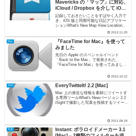
Mavericks の「マップ」に対応、
iCloud / Dropbox を介して iOS
版と同期できる日記アプリケーシ
記録しておきたいことをすばやく入力で
ョン
き、iOS 版と同期可能な日記アプリケー
ションWhat's New Map View Location
Editor (with Search and Foursquare
2013.11.05
Places) Timelin...
『FaceTime for Mac』を使って
Mac
みました
先日の Apple のスペシャルイベント
「Back to the Mac」で発表された、
『FaceTime for Mac』を使ってみまし
た。利用には、Mac OS X 10.6.4 Snow
Leopard 以降が必要です。iPhone ...
2010.10.22
EveryTwitteIt! 2.2 [Mac]
SNS
Mac 上の身近な情報を素材にツイートす
る専用ツールWhat's Newバージョン 2.2
iSightで撮影した写真を投稿するツイート
機能を新規追加。バージョン 2.1 現在地
を示すGoogleマップをツイートする地図
情報の投稿機能を新規...
2011.08.18
Instant: ポラロイドメーカー 3.1
写真
[Mac] – 2種類のフィルターを追