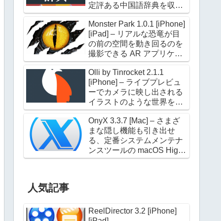
定評ある中国語辞典を収録
した電子辞典アプリケーシ
Monster Park 1.0.1 [iPhone]
ョン
[iPad] – リアルな恐竜が目
の前の空間を動き回るのを
撮影できる AR アプリケー
ション
Olli by Tinrocket 2.1.1
[iPhone] – ライブプレビュ
ーでカメラに映し出される
イラストのような世界を撮
影できるアプリケーション
OnyX 3.3.7 [Mac] – さまざ
まな隠し機能も引き出せ
る、定番システムメンテナ
ンスツールの macOS High
Sierra 対応版
人気記事
ReelDirector 3.2 [iPhone]
[iPad]