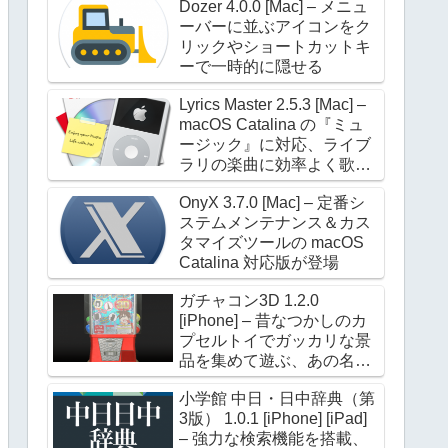
Dozer 4.0.0 [Mac] – メニュ
ーバーに並ぶアイコンをク
リックやショートカットキ
ーで一時的に隠せる
Lyrics Master 2.5.3 [Mac] –
macOS Catalina の『ミュ
ージック』に対応、ライブ
ラリの楽曲に効率よく歌詞
を設定できる
OnyX 3.7.0 [Mac] – 定番シ
ステムメンテナンス＆カス
タマイズツールの macOS
Catalina 対応版が登場
ガチャコン3D 1.2.0
[iPhone] – 昔なつかしのカ
プセルトイでガッカリな景
品を集めて遊ぶ、あの名作
が進化して帰ってきた
小学館 中日・日中辞典（第
3版） 1.0.1 [iPhone] [iPad]
– 強力な検索機能を搭載、