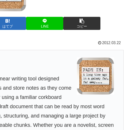
はてブ
LINE
コピー
2012.03.22
inear writing tool designed
eas and store notes as they come
y using a familiar corkboard
 draft document that can be read by most word
g, structuring, and managing a large project by
geable chunks. Whether you are a novelist, screen