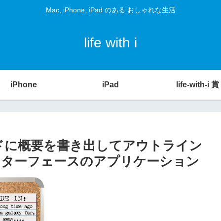
Mac, iPhone, iPad のある おしゃれな生活
life with i
iPhone
iPad
life-with-i 賞
ad] – カードに概要を書き出してアウトライン
ンターフェースのアプリケーション