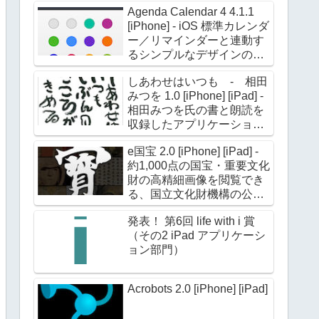
Agenda Calendar 4 4.1.1
[iPhone] - iOS 標準カレンダ
ー／リマインダーと連動す
るシンプルなデザインのカ
レンダーアプリケーション
しあわせはいつも - 相田
みつを 1.0 [iPhone] [iPad] -
相田みつを氏の書と朗読を
収録したアプリケーション
第二弾
e国宝 2.0 [iPhone] [iPad] -
約1,000点の国宝・重要文化
財の高精細画像を閲覧でき
る、国立文化財機構の公式
アプリケーション
発表！ 第6回 life with i 賞
（その2 iPad アプリケーシ
ョン部門）
Acrobots 2.0 [iPhone] [iPad]