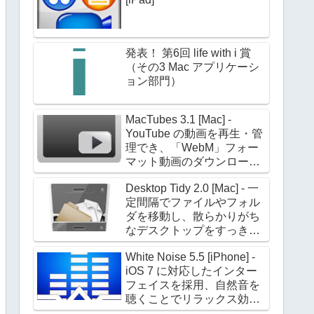
発表！ 第6回 life with i 賞
（その3 Mac アプリケーシ
ョン部門）
MacTubes 3.1 [Mac] -
YouTube の動画を再生・管
理でき、「WebM」フォー
マット動画のダウンロード
にも対応
Desktop Tidy 2.0 [Mac] - 一
定間隔でファイルやフォル
ダを移動し、散らかりがち
なデスクトップをすっきり
した状態に保ってくれる
White Noise 5.5 [iPhone] -
iOS 7 に対応したインター
フェイスを採用、自然音を
聴くことでリラックス効果
を高める