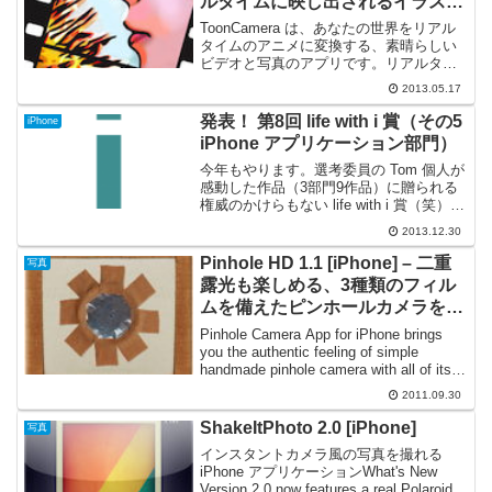
ルタイムに映し出されるイラスト
風の世界を撮影できる
ToonCamera は、あなたの世界をリアル
タイムのアニメに変換する、素晴らしい
ビデオと写真のアプリです。リアルタイ
ムのカートゥーン効果を適用したら、ビ
2013.05.17
デオや写真を撮ることができるほか、ア
ルバム内の既存のビデオや写真を変換し
発表！ 第8回 life with i 賞（その5
iPhone
て、その場でア...
iPhone アプリケーション部門）
今年もやります。選考委員の Tom 個人が
感動した作品（3部門9作品）に贈られる
権威のかけらもない life with i 賞（笑）。
候補作は、その年に最初のバージョンが
2013.12.30
リリースされ、かつこのブログで紹介し
たことがある作品。つまりは「来年も...
Pinhole HD 1.1 [iPhone] – 二重
写真
露光も楽しめる、3種類のフィル
ムを備えたピンホールカメラを模
したインターフェイスのカメラ
Pinhole Camera App for iPhone brings
you the authentic feeling of simple
handmade pinhole camera with all of its
charact...
2011.09.30
ShakeItPhoto 2.0 [iPhone]
写真
インスタントカメラ風の写真を撮れる
iPhone アプリケーションWhat's New
Version 2.0 now features a real Polaroid