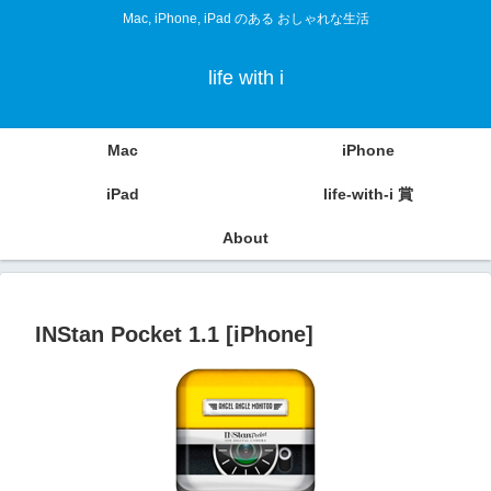
Mac, iPhone, iPad のある おしゃれな生活
life with i
Mac
iPhone
iPad
life-with-i 賞
About
INStan Pocket 1.1 [iPhone]