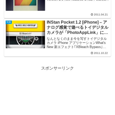
Photo border for your images. You c...
2011.04.21
INStan Pocket 1.2 [iPhone] – ア
写真
ナログ感覚で遊べるトイデジタル
カメラが「PhotoAppLink」に対
応した App に写真を送信可能に
なんとなくのまま今を写すトイデジタル
カメラ iPhone アプリケーションWhat's
New 新エフェクト｢XBleach Bypass｣を
追加 プレビューボタンを追加
2011.10.22
PhotoAppLinkに対応。 モニターの付け外
しをボタン操作から...
スポンサーリンク