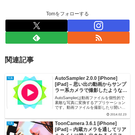
Tomをフォローする
関連記事
AutoSampler 2.0.0 [iPhone]
写真
[iPad] – 思い出の動画からサンプ
ラー系カメラで撮影したような印
象的な写真を作り出す
AutoSamplerは動画ファイルを個性的で
素敵な写真に変換するアプリケーション
です。動画ファイルを撮影したり開いた
りすれば、AutoSamplerは有名なトイカ
2014.02.23
メラと多様なフィルム効果を組み合わせ
て自動的に美しい写真を作り出します。
ToonCamera 3.6.1 [iPhone]
写真
構図...
[iPad] – 内蔵カメラを通してリア