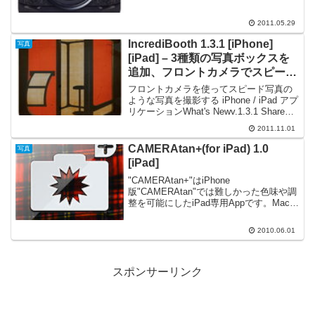
images hosted by Hipstamati...
2011.05.29
IncrediBooth 1.3.1 [iPhone]
写真
[iPad] – 3種類の写真ボックスを
追加、フロントカメラでスピード
写真風の写真を撮影できる
フロントカメラを使ってスピード写真の
ような写真を撮影する iPhone / iPad アプ
リケーションWhat's Newv.1.3.1 Share
photo strips on Twitter (requires iOS 5)
2011.11.01
Phot...
CAMERAtan+(for iPad) 1.0
写真
[iPad]
"CAMERAtan+"はiPhone
版"CAMERAtan"では難しかった色味や調
整を可能にしたiPad専用Appです。Macや
PCから同期した写真を、誰でも楽しく簡
単にトイデジタルカメラ風に加工するこ
2010.06.01
とが出来ます。写真をトイデジタルカ
メ...
スポンサーリンク