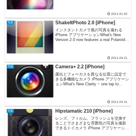
るときにアプリが起動できない場合があ
る問題を修正しました。ひさしぶりの紹
介です。iPhone をよりカ...
2011.01.02
ShakeItPhoto 2.0 [iPhone]
写真
インスタントカメラ風の写真を撮れる
iPhone アプリケーションWhat's New
Version 2.0 now features a real Polaroid
Photo border for your images. You c...
2011.04.21
Camera+ 2.2 [iPhone]
写真
露出とフォーカスを異なる位置に設定で
きる多機能なカメラ iPhone アプリケーシ
ョンWhat's New Clarity ~ one tap to
awesomeness! Clarity is one of the
biggest br...
2011.03.31
Hipstamatic 210 [iPhone]
写真
レンズ、フィルム、フラッシュを交換す
ることでさまざまな雰囲気の写真を撮影
できるトイカメラ iPhone アプリケーショ
ンWhat's New Twitter sharing (with