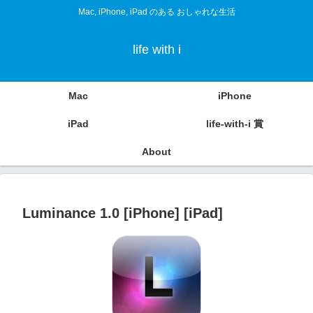
Mac, iPhone, iPad のある おしゃれな生活
life with i
Mac
iPhone
iPad
life-with-i 賞
About
Luminance 1.0 [iPhone] [iPad]