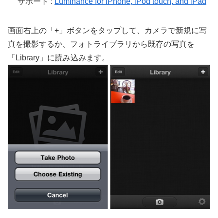
サポート :
Luminance for iPhone, iPod touch, and iPad
画面右上の「+」ボタンをタップして、カメラで新規に写
真を撮影するか、フォトライブラリから既存の写真を
「Library」に読み込みます。