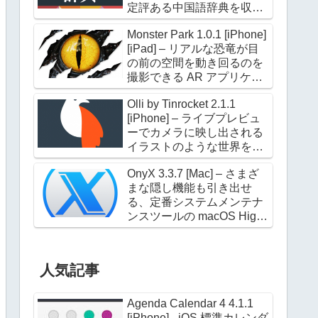
定評ある中国語辞典を収録
した電子辞典アプリケーシ
Monster Park 1.0.1 [iPhone]
ョン
[iPad] – リアルな恐竜が目
の前の空間を動き回るのを
撮影できる AR アプリケー
ション
Olli by Tinrocket 2.1.1
[iPhone] – ライブプレビュ
ーでカメラに映し出される
イラストのような世界を撮
影できるアプリケーション
OnyX 3.3.7 [Mac] – さまざ
まな隠し機能も引き出せ
る、定番システムメンテナ
ンスツールの macOS High
Sierra 対応版
人気記事
Agenda Calendar 4 4.1.1
[iPhone] - iOS 標準カレンダ