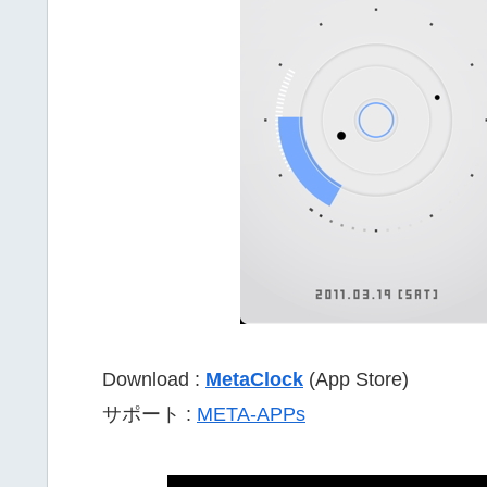
Download :
MetaClock
(App Store)
サポート :
META-APPs