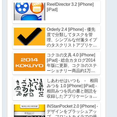
ReelDirector 3.2 [iPhone]
[iPad]
Orderly 2.4 [iPhone] - 優先
度で分類してタスクを管
理、シンプルな付箋タイプ
のタスクリストアプリケー
ション
コクヨの文具 4.0 [iPhone]
[iPad] - 総合カタログ2014
年版に更新、コクヨのステ
ーショナリー商品約1万点
の情報を収録
しあわせはいつも - 相田
みつを 1.0 [iPhone] [iPad] -
相田みつを氏の書と朗読を
収録したアプリケーション
第二弾
INStanPocket 2.0 [iPhone] -
デザインをブラッシュアッ
プ、フロントカメラでの撮