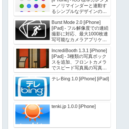
ー／リマインダーと連動す
るシンプルなデザインのカ
レンダーアプリケーション
Burst Mode 2.0 [iPhone]
[iPad] - フル解像度での連続
撮影に対応、最大1000枚連
写可能なカメラアプリケー
ション
IncrediBooth 1.3.1 [iPhone]
[iPad] - 3種類の写真ボック
スを追加、フロントカメラ
でスピード写真風の写真を
撮影できる
テレBing 1.0 [iPhone] [iPad]
tenki.jp 1.0.0 [iPhone]