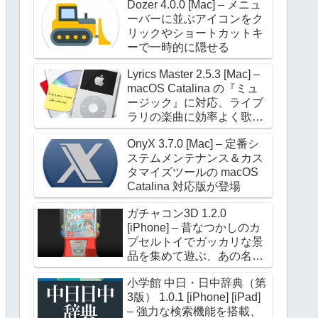
Dozer 4.0.0 [Mac] – メニュ
ーバーに並ぶアイコンをク
リックやショートカットキ
ーで一時的に隠せる
Lyrics Master 2.5.3 [Mac] –
macOS Catalina の『ミュ
ージック』に対応、ライブ
ラリの楽曲に効率よく歌詞
を設定できる
OnyX 3.7.0 [Mac] – 定番シ
ステムメンテナンス＆カス
タマイズツールの macOS
Catalina 対応版が登場
ガチャコン3D 1.2.0
[iPhone] – 昔なつかしのカ
プセルトイでガッカリな景
品を集めて遊ぶ、あの名作
が進化して帰ってきた
小学館 中日・日中辞典（第
3版） 1.0.1 [iPhone] [iPad]
– 強力な検索機能を搭載、