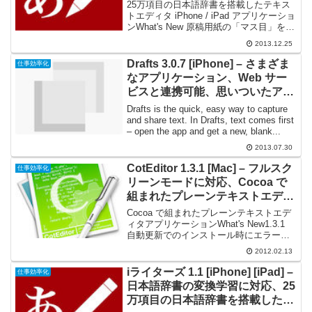
本語辞書を搭載したテキストエデ
25万項目の日本語辞書を搭載したテキス
ィタ
トエディタ iPhone / iPad アプリケーショ
ンWhat's New 原稿用紙の「マス目」を表
示することができるようになりました。
2013.12.25
（環境設定 - 背景／けい線） １行の文字
数の設定ができるように...
Drafts 3.0.7 [iPhone] – さまざま
仕事効率化
なアプリケーション、Web サー
ビスと連携可能、思いついたアイ
デアを素早く書き留められる
Drafts is the quick, easy way to capture
and share text. In Drafts, text comes first
– open the app and get a new, blank...
2013.07.30
CotEditor 1.3.1 [Mac] – フルスク
仕事効率化
リーンモードに対応、Cocoa で
組まれたプレーンテキストエディ
タアプリケーション
Cocoa で組まれたプレーンテキストエデ
ィタアプリケーションWhat's New1.3.1
自動更新でのインストール時にエラーに
なる問題を修正。1.3 フルスクリーン対応
2012.02.13
（10.7のみ） ファイル保存時に拡張子
"txt" をつけるオプシ...
iライターズ 1.1 [iPhone] [iPad] –
仕事効率化
日本語辞書の変換学習に対応、25
万項目の日本語辞書を搭載したテ