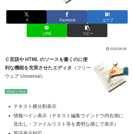
X
Facebook
はてブ
LINE
コピー
2010.06.09
Ｃ言語や HTML のソースを書くのに便
利な機能を充実させたエディタ
（フリー
ウェア Universal）
What’s New
テキスト横分割表示
情報ペイン表示（テキスト編集ウインドウ内右側に
見出し・ファイルリスト等を透明な感じで表示）
英語表示対応