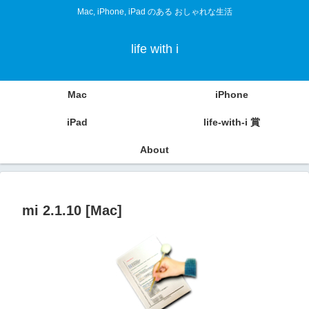
Mac, iPhone, iPad のある おしゃれな生活
life with i
Mac
iPhone
iPad
life-with-i 賞
About
mi 2.1.10 [Mac]