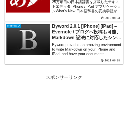
キストエディタ
25万項目の日本語辞書を搭載したテキス
トエディタ iPhone / iPad アプリケーショ
ンWhat's New 日本語辞書の変換学習がで
きるようになりました。 日付と時刻の入
2013.08.23
力ができるようになりました。 検索／置
換を追加しました。（検索...
Byword 2.0.1 [iPhone] [iPad] –
仕事効率化
Evernote / ブログへ投稿も可能、
Markdown 記法に対応したシンプ
ルなデザインのテキストエディタ
Byword provides an amazing environment
to write Markdown on your iPhone and
iPad, and have your documents
seamlessly syn...
2013.06.18
スポンサーリンク