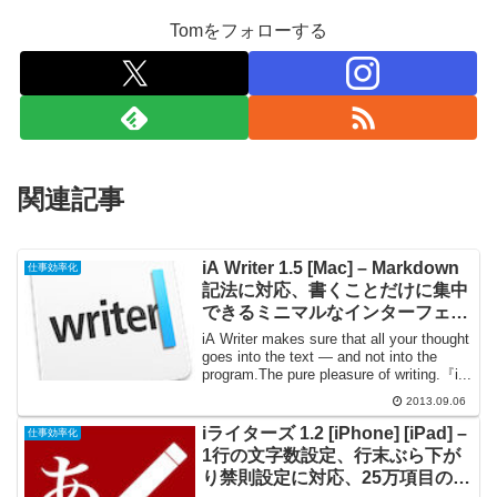
Tomをフォローする
関連記事
iA Writer 1.5 [Mac] – Markdown
仕事効率化
記法に対応、書くことだけに集中
できるミニマルなインターフェイ
スのテキストエディタ
iA Writer makes sure that all your thought
goes into the text — and not into the
program.The pure pleasure of writing.『i...
2013.09.06
iライターズ 1.2 [iPhone] [iPad] –
仕事効率化
1行の文字数設定、行末ぶら下が
り禁則設定に対応、25万項目の日