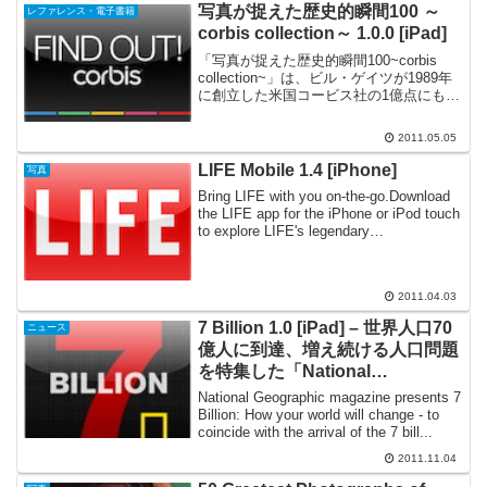
写真が捉えた歴史的瞬間100 ～
レファレンス・電子書籍
corbis collection～ 1.0.0 [iPad]
「写真が捉えた歴史的瞬間100~corbis
collection~」は、ビル・ゲイツが1989年
に創立した米国コービス社の1億点にもの
ぼる膨大なコレクションから、ピュリッ
ツァー賞を受賞した沢田教一「安全への
2011.05.05
逃避」、ケビン・カーター「ハゲワ...
LIFE Mobile 1.4 [iPhone]
写真
Bring LIFE with you on-the-go.Download
the LIFE app for the iPhone or iPod touch
to explore LIFE's legendary
photography...
2011.04.03
7 Billion 1.0 [iPad] – 世界人口70
ニュース
億人に到達、増え続ける人口問題
を特集した「National
Geographic」誌のアプリケーシ
National Geographic magazine presents 7
ョン
Billion: How your world will change - to
coincide with the arrival of the 7 bill...
2011.11.04