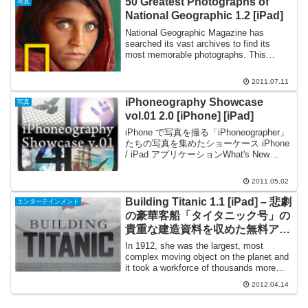
50 Greatest Photographs of
写真
National Geographic 1.2 [iPad]
National Geographic Magazine has
searched its vast archives to find its
most memorable photographs. This
application bri...
2011.07.11
iPhoneography Showcase
写真
vol.01 2.0 [iPhone] [iPad]
iPhone で写真を撮る「iPhoneographer」
たちの写真を集めたショーケース iPhone
/ iPad アプリケーションWhat's New
iPhone/iPad 両用のユニバーサルバージョ
ンになりました。 写真の入れ替えを...
2011.05.02
Building Titanic 1.1 [iPad] – 悲劇
エンターテインメント
の豪華客船「タイタニック号」の
貴重な建造資料を収めた無料アプ
リケーション
In 1912, she was the largest, most
complex moving object on the planet and
it took a workforce of thousands more
than tw...
2012.04.14