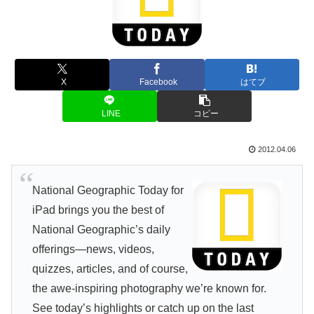
X
Facebook
はてブ
LINE
コピー
2012.04.06
National Geographic Today for
iPad brings you the best of
National Geographic’s daily
offerings—news, videos,
quizzes, articles, and of course,
the awe-inspiring photography we’re known for.
See today’s highlights or catch up on the last