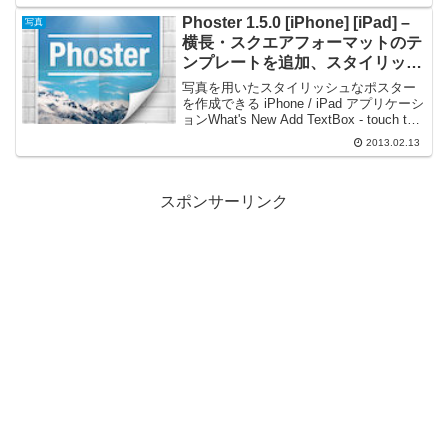
Phoster 1.5.0 [iPhone] [iPad] –
写真
横長・スクエアフォーマットのテ
ンプレートを追加、スタイリッシ
ュなポスターを簡単に作成
写真を用いたスタイリッシュなポスター
を作成できる iPhone / iPad アプリケーシ
ョンWhat's New Add TextBox - touch the
"+" button to make text box 50 add new...
2013.02.13
スポンサーリンク