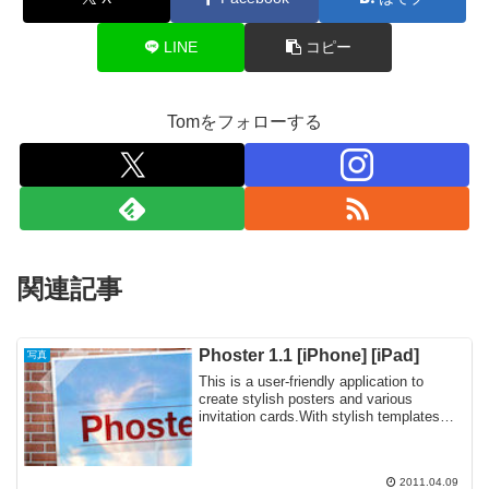
LINE
コピー
Tomをフォローする
関連記事
Phoster 1.1 [iPhone] [iPad]
写真
This is a user-friendly application to
create stylish posters and various
invitation cards.With stylish templates
which ...
2011.04.09