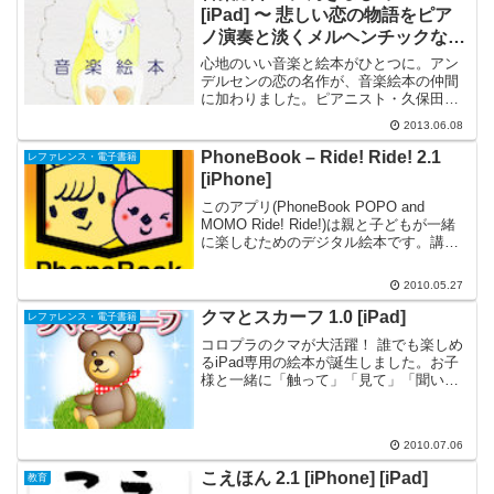
[iPad] 〜 悲しい恋の物語をピア
ノ演奏と淡くメルヘンチックなイ
ラストで綴るシリーズ第2弾
心地のいい音楽と絵本がひとつに。アン
デルセンの恋の名作が、音楽絵本の仲間
に加わりました。ピアニスト・久保田恵
子と、酒井景都の淡い世界。純粋性を失
2013.06.08
わないふたつの世界が、アンデルセンの
世界で華やぎます。『音楽絵本・にんぎ
PhoneBook – Ride! Ride! 2.1
レファレンス・電子書籍
ょひめ』は、『音楽絵本・...
[iPhone]
このアプリ(PhoneBook POPO and
MOMO Ride! Ride!)は親と子どもが一緒
に楽しむためのデジタル絵本です。講談
社から発売されている専用の絵本に
iPhoneを挿入し、アプリを起動させてく
2010.05.27
ださい。紙の絵本に iPho...
クマとスカーフ 1.0 [iPad]
レファレンス・電子書籍
コロプラのクマが大活躍！ 誰でも楽しめ
るiPad専用の絵本が誕生しました。お子
様と一緒に「触って」「見て」「聞い
て」楽しめる、動くデジタル絵本です。
『クマとスカーフ』は、画面をタップす
るとキャラクターが動いたり、音が出た
2010.07.06
りする絵本 iPad...
こえほん 2.1 [iPhone] [iPad]
教育