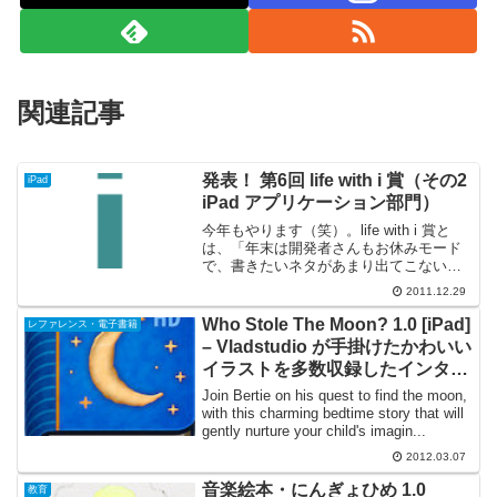
関連記事
発表！ 第6回 life with i 賞（その2
iPad
iPad アプリケーション部門）
今年もやります（笑）。life with i 賞と
は、「年末は開発者さんもお休みモード
で、書きたいネタがあまり出てこないん
だよねぇ～」ということで2006年に安易
2011.12.29
に創設され、選考委員の Tom 個人が感動
した作品（3部門9作品）に贈られる権...
Who Stole The Moon? 1.0 [iPad]
レファレンス・電子書籍
– Vladstudio が手掛けたかわいい
イラストを多数収録したインタラ
クティブな絵本
Join Bertie on his quest to find the moon,
with this charming bedtime story that will
gently nurture your child's imagin...
2012.03.07
音楽絵本・にんぎょひめ 1.0
教育