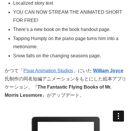
Localized story text
YOU CAN NOW STREAM THE ANIMATED SHORT
FOR FREE!
There’s a new book on the book handout page.
Tapping Humpty on the piano page turns him into a
metronome.
Snow falls on the changing seasons page.
かつて「
Pixar Animation Studios
」にいた
William Joyce
氏制作の同名短編アニメーションをもとにした絵本アプリ
ケーション、『
The Fantastic Flying Books of Mr.
Morris Lessmore
』がアップデート。