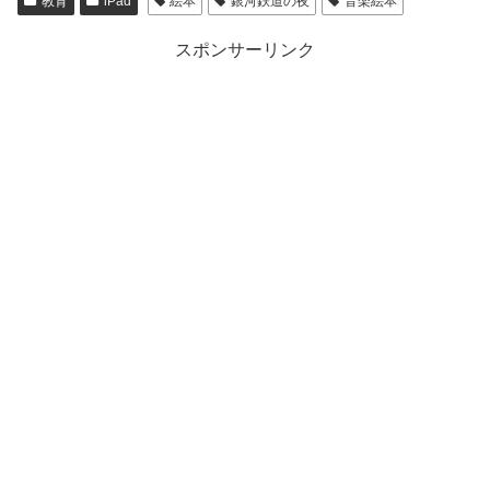
教育
iPad
絵本
銀河鉄道の夜
音楽絵本
スポンサーリンク