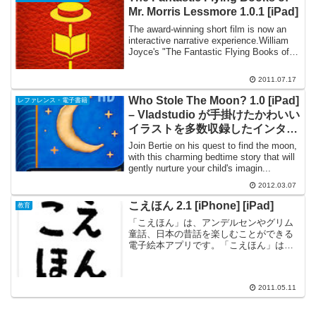
Mr. Morris Lessmore 1.0.1 [iPad]
The award-winning short film is now an
interactive narrative experience.William
Joyce's "The Fantastic Flying Books of
M...
2011.07.17
Who Stole The Moon? 1.0 [iPad]
レファレンス・電子書籍
– Vladstudio が手掛けたかわいい
イラストを多数収録したインタラ
クティブな絵本
Join Bertie on his quest to find the moon,
with this charming bedtime story that will
gently nurture your child's imagin...
2012.03.07
こえほん 2.1 [iPhone] [iPad]
教育
「こえほん」は、アンデルセンやグリム
童話、日本の昔話を楽しむことができる
電子絵本アプリです。「こえほん」は、
再生して楽しめることに加え、みんなで
声を録音して紙芝居風のオリジナル絵本
を作ることができます!『こえほん』は、
2011.05.11
紙芝居風の絵本 iPa...