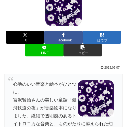
X
Facebook
はてブ
LINE
コピー
2013.06.07
心地のいい音楽と絵本がひとつ
に。
宮沢賢治さんの美しい童話「銀
河鉄道の夜」が音楽絵本になり
ました。繊細で透明感のあるト
イトロニカな音楽と、ものがたりに添えられた幻