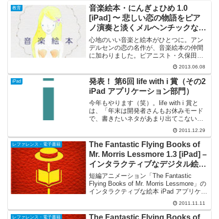
音楽絵本・にんぎょひめ 1.0
教育
[iPad] 〜 悲しい恋の物語をピア
ノ演奏と淡くメルヘンチックなイ
ラストで綴るシリーズ第2弾
心地のいい音楽と絵本がひとつに。アン
デルセンの恋の名作が、音楽絵本の仲間
に加わりました。ピアニスト・久保田恵
子と、酒井景都の淡い世界。純粋性を失
2013.06.08
わないふたつの世界が、アンデルセンの
世界で華やぎます。『音楽絵本・にんぎ
発表！ 第6回 life with i 賞（その2
iPad
ょひめ』は、『音楽絵本・...
iPad アプリケーション部門）
今年もやります（笑）。life with i 賞と
は、「年末は開発者さんもお休みモード
で、書きたいネタがあまり出てこないん
だよねぇ～」ということで2006年に安易
2011.12.29
に創設され、選考委員の Tom 個人が感動
した作品（3部門9作品）に贈られる権...
The Fantastic Flying Books of
レファレンス・電子書籍
Mr. Morris Lessmore 1.3 [iPad] –
インタラクティブなデジタル絵本
が日本語テキストを追加
短編アニメーション「The Fantastic
Flying Books of Mr. Morris Lessmore」の
インタラクティブな絵本 iPad アプリケー
ションWhat's New Localized story text
2011.11.11
YO...
The Fantastic Flying Books of
レファレンス・電子書籍