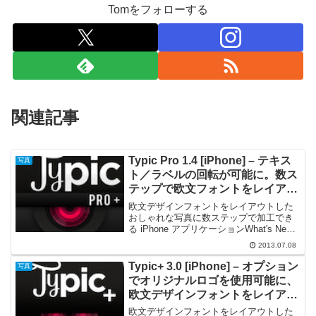
Tomをフォローする
関連記事
Typic Pro 1.4 [iPhone] – テキス
写真
ト／ラベルの回転が可能に。数ス
テップで欧文フォントをレイアウ
トしたおしゃれな写真に加工でき
欧文デザインフォントをレイアウトした
る
おしゃれな写真に数ステップで加工でき
る iPhone アプリケーションWhat's New
(v.1.3) 7 more free fonts, and the option
2013.07.08
to buy 49 more...
Typic+ 3.0 [iPhone] – オプション
写真
でオリジナルロゴを使用可能に、
欧文デザインフォントをレイアウ
トしたおしゃれな写真を作れる
欧文デザインフォントをレイアウトした