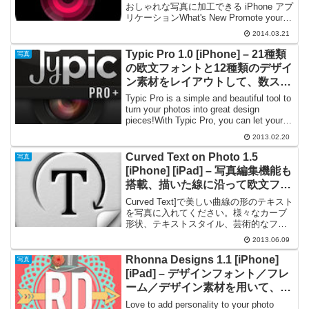
おしゃれな写真に加工できる iPhone アプ
リケーションWhat's New Promote your
brand! This cool feature is great for
2014.03.21
business, a...
Typic Pro 1.0 [iPhone] – 21種類
写真
の欧文フォントと12種類のデザイ
ン素材をレイアウトして、数ステ
ップでおしゃれな写真に加工でき
Typic Pro is a simple and beautiful tool to
る
turn your photos into great design
pieces!With Typic Pro, you can let your
c...
2013.02.20
Curved Text on Photo 1.5
写真
[iPhone] [iPad] – 写真編集機能も
搭載、描いた線に沿って欧文フォ
ントをレイアウトできる
Curved Text]で美しい曲線の形のテキスト
を写真に入れてください。様々なカーブ
形状、テキストスタイル、芸術的なフォ
ント、バックグラウンドテンプレートを
2013.06.09
利用して、今まで想像できなかった独創
的な形のテキストを作成することができ
Rhonna Designs 1.1 [iPhone]
写真
ます。また...
[iPad] – デザインフォント／フレ
ーム／デザイン素材を用いて、お
しゃれな写真に加工できる
Love to add personality to your photo