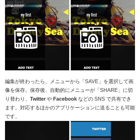
編集が終わったら、メニューから「SAVE」を選択して画
像を保存。保存後、自動的にメニューが「SHARE」に切
り替わり、
Twitter
や
Facebook
などの SNS で共有でき
ます。対応するほかのアプリケーションに送ることも可能
です。