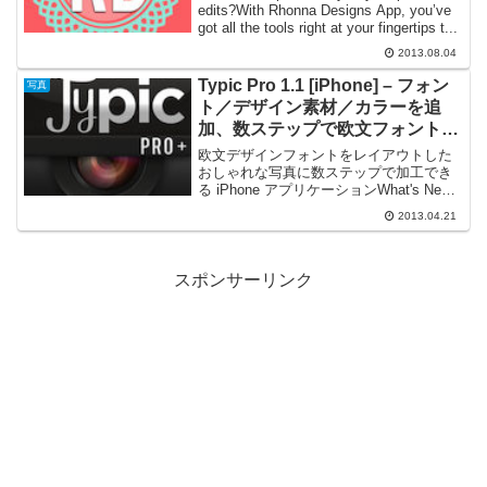
edits?With Rhonna Designs App, you’ve
got all the tools right at your fingertips t...
2013.08.04
Typic Pro 1.1 [iPhone] – フォン
写真
ト／デザイン素材／カラーを追
加、数ステップで欧文フォントを
レイアウトしたおしゃれな写真に
欧文デザインフォントをレイアウトした
加工できる
おしゃれな写真に数ステップで加工でき
る iPhone アプリケーションWhat's New
7 new beautiful and carefully selected
2013.04.21
fonts! Drop shado...
スポンサーリンク