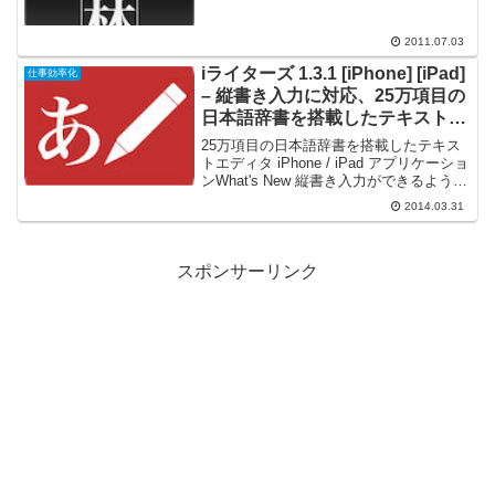
「大辞林で検索」にペーストボートの内
容から検索するオプシ...
2011.07.03
iライターズ 1.3.1 [iPhone] [iPad]
仕事効率化
– 縦書き入力に対応、25万項目の
日本語辞書を搭載したテキストエ
ディタ
25万項目の日本語辞書を搭載したテキス
トエディタ iPhone / iPad アプリケーショ
ンWhat's New 縦書き入力ができるように
なりました。（iOS 7 以上）（環境設定 -
2014.03.31
文字スタイル） 外部キーボードから日本
語辞書の変換候...
スポンサーリンク