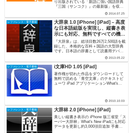
リケーション
り出版されている「新語に強い国語辞典
『三国（サンコク）』の最新版」を収録
した電子辞典アプリケーションです。ベ
2014.07.25
ースとなる「三省堂国語辞典 第七版」
は、新聞・雑誌・書籍・放送・インター
大辞泉 1.0 [iPhone] [iPad] – 高度
レファレンス・電子書籍
ネットなどから実例を収...
な日本語組版を実現し、縦書き表
示にも対応、無料ですべての機能
を利用できる国語電子辞典
『大辞泉』は、総項目数26万2,500語を載
録した、本格的な百科＋国語の大型辞典
です。日本語の辞書として読書用デバイ
スやOSなどにバンドルされるなど、高い
2013.05.22
信頼性に裏打ちされた世界標準の辞書コ
ンテンツです。更に姉妹版である固有名
i文庫HD 1.05 [iPad]
レファレンス・電子書籍
詞辞典「大辞泉...
著作権が切れた作品をダウンロードして
無料で読める「青空文庫」のテキストビ
ューワ iPad アプリケーションWhat's
New1.05 不具合修正 PDFのリンク・索引
対応 しおりメモ追加1.04 DropBox対応
URLダウンロード拡張...
2010.10.03
大辞林 2.0 [iPhone] [iPad]
レファレンス・電子書籍
美しい縦書き表示の iPhone 版三省堂「ス
ーパー大辞林」What's New iPadにも対応
データを更新し約3,000項目追加 手書き
文字入力でJIS第3水準・第4水準に対応