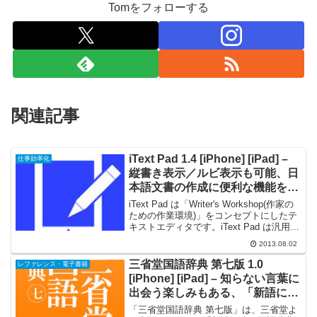
Tomをフォローする
関連記事
iText Pad 1.4 [iPhone] [iPad] –
仕事効率化
縦書き表示／ルビ表示も可能、日
本語文書の作成に便利な機能を備
えたテキストエディタ
iText Pad は「Writer's Workshop(作家の
ための作業環境)」をコンセプトにしたテ
キストエディタです。iText Pad は汎用テ
キストエディタの主要な機能を搭載、日
2013.08.02
本語文書作成ツールとして、縦書き表示
や「青空文庫」形...
三省堂国語辞典 第七版 1.0
レファレンス・電子書籍
[iPhone] [iPad] – 知らない言葉に
出会う楽しみもある、「新語に強
い国語辞典」を搭載した辞書アプ
「三省堂国語辞典 第七版」は、三省堂よ