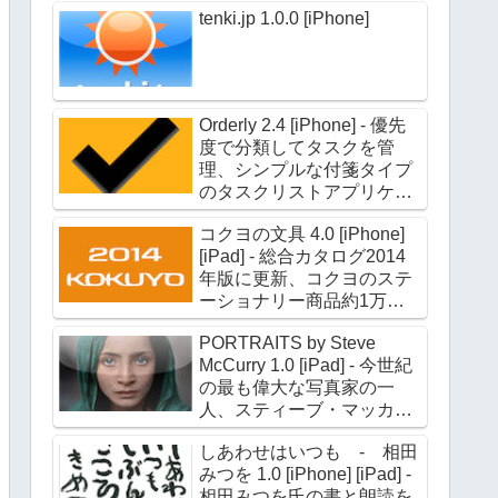
tenki.jp 1.0.0 [iPhone]
Orderly 2.4 [iPhone] - 優先
度で分類してタスクを管
理、シンプルな付箋タイプ
のタスクリストアプリケー
ション
コクヨの文具 4.0 [iPhone]
[iPad] - 総合カタログ2014
年版に更新、コクヨのステ
ーショナリー商品約1万点
の情報を収録
PORTRAITS by Steve
McCurry 1.0 [iPad] - 今世紀
の最も偉大な写真家の一
人、スティーブ・マッカリ
ー氏のポートレイト作品約
しあわせはいつも - 相田
180点を収録
みつを 1.0 [iPhone] [iPad] -
相田みつを氏の書と朗読を