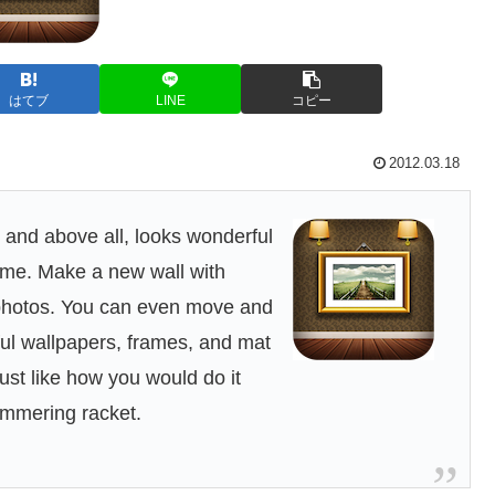
はてブ
LINE
コピー
2012.03.18
, and above all, looks wonderful
home. Make a new wall with
 photos. You can even move and
ful wallpapers, frames, and mat
ust like how you would do it
hammering racket.