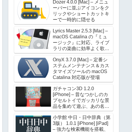
Dozer 4.0.0 [Mac] – メニュ
ーバーに並ぶアイコンをク
リックやショートカットキ
ーで一時的に隠せる
Lyrics Master 2.5.3 [Mac] –
macOS Catalina の『ミュ
ージック』に対応、ライブ
ラリの楽曲に効率よく歌詞
を設定できる
OnyX 3.7.0 [Mac] – 定番シ
ステムメンテナンス＆カス
タマイズツールの macOS
Catalina 対応版が登場
ガチャコン3D 1.2.0
[iPhone] – 昔なつかしのカ
プセルトイでガッカリな景
品を集めて遊ぶ、あの名作
が進化して帰ってきた
小学館 中日・日中辞典（第
3版） 1.0.1 [iPhone] [iPad]
– 強力な検索機能を搭載、