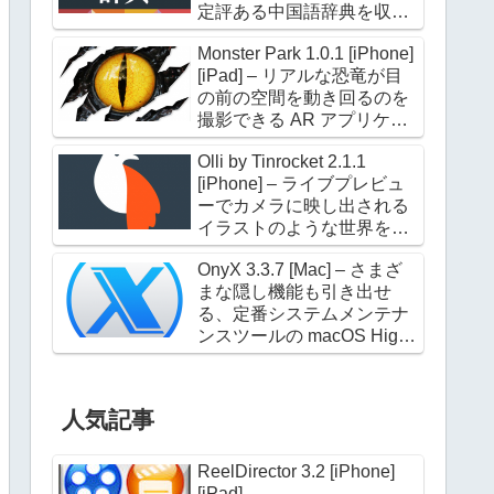
定評ある中国語辞典を収録
した電子辞典アプリケーシ
Monster Park 1.0.1 [iPhone]
ョン
[iPad] – リアルな恐竜が目
の前の空間を動き回るのを
撮影できる AR アプリケー
ション
Olli by Tinrocket 2.1.1
[iPhone] – ライブプレビュ
ーでカメラに映し出される
イラストのような世界を撮
影できるアプリケーション
OnyX 3.3.7 [Mac] – さまざ
まな隠し機能も引き出せ
る、定番システムメンテナ
ンスツールの macOS High
Sierra 対応版
人気記事
ReelDirector 3.2 [iPhone]
[iPad]