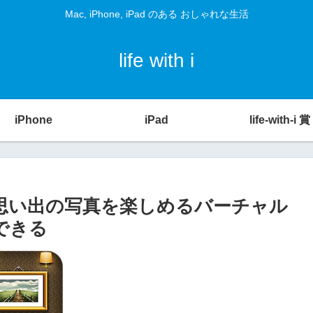
Mac, iPhone, iPad のある おしゃれな生活
life with i
iPhone
iPad
life-with-i 賞
[iPad] – 思い出の写真を楽しめるバーチャル
成できる