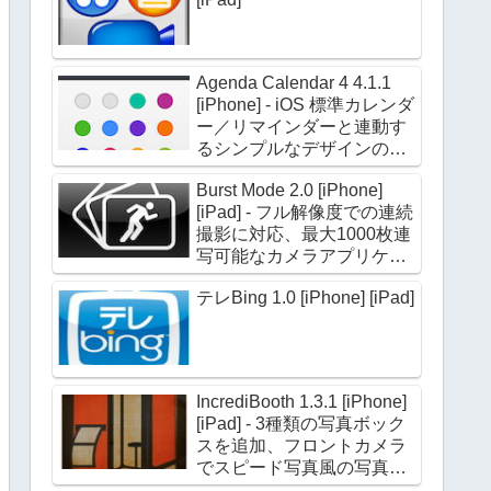
Agenda Calendar 4 4.1.1
[iPhone] - iOS 標準カレンダ
ー／リマインダーと連動す
るシンプルなデザインのカ
レンダーアプリケーション
Burst Mode 2.0 [iPhone]
[iPad] - フル解像度での連続
撮影に対応、最大1000枚連
写可能なカメラアプリケー
ション
テレBing 1.0 [iPhone] [iPad]
IncrediBooth 1.3.1 [iPhone]
[iPad] - 3種類の写真ボック
スを追加、フロントカメラ
でスピード写真風の写真を
撮影できる