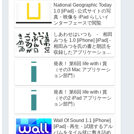
National Geographic Today
180点を収録
1.0 [iPad] - 公式サイトの写
真・映像を iPad らしいイ
ンターフェースで閲覧
しあわせはいつも - 相田
みつを 1.0 [iPhone] [iPad] -
相田みつを氏の書と朗読を
収録したアプリケーション
第二弾
発表！ 第6回 life with i 賞
（その3 Mac アプリケーシ
ョン部門）
発表！ 第6回 life with i 賞
（その2 iPad アプリケーシ
ョン部門）
Wall Of Sound 1.1 [iPhone]
[iPad] - 再生・試聴するアル
バムをタイル状に敷き詰め