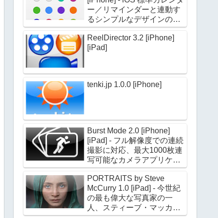
ー／リマインダーと連動す
るシンプルなデザインのカ
レンダーアプリケーション
ReelDirector 3.2 [iPhone]
[iPad]
tenki.jp 1.0.0 [iPhone]
Burst Mode 2.0 [iPhone]
[iPad] - フル解像度での連続
撮影に対応、最大1000枚連
写可能なカメラアプリケー
ション
PORTRAITS by Steve
McCurry 1.0 [iPad] - 今世紀
の最も偉大な写真家の一
人、スティーブ・マッカリ
ー氏のポートレイト作品約