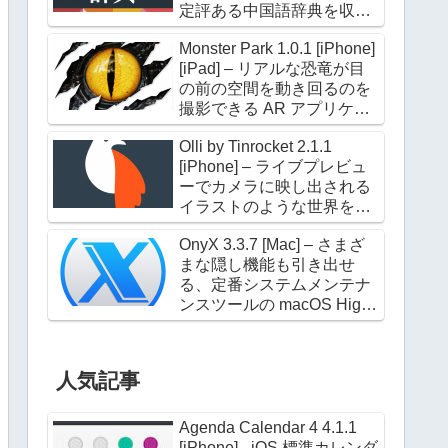
定評ある中国語辞典を収録
した電子辞典アプリケーシ
Monster Park 1.0.1 [iPhone]
ョン
[iPad] – リアルな恐竜が目
の前の空間を動き回るのを
撮影できる AR アプリケー
ション
Olli by Tinrocket 2.1.1
[iPhone] – ライブプレビュ
ーでカメラに映し出される
イラストのような世界を撮
影できるアプリケーション
OnyX 3.3.7 [Mac] – さまざ
まな隠し機能も引き出せ
る、定番システムメンテナ
ンスツールの macOS High
Sierra 対応版
人気記事
Agenda Calendar 4 4.1.1
[iPhone] - iOS 標準カレンダ