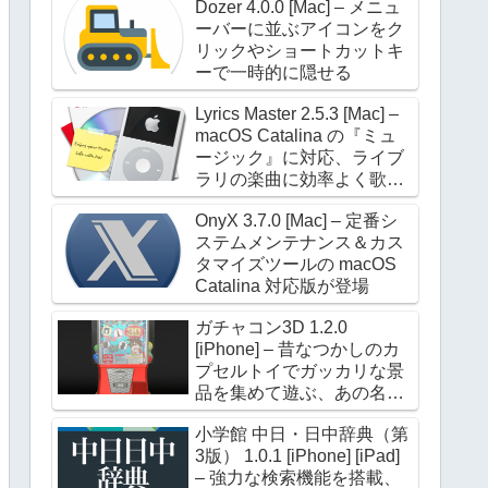
Dozer 4.0.0 [Mac] – メニュ
ーバーに並ぶアイコンをク
リックやショートカットキ
ーで一時的に隠せる
Lyrics Master 2.5.3 [Mac] –
macOS Catalina の『ミュ
ージック』に対応、ライブ
ラリの楽曲に効率よく歌詞
を設定できる
OnyX 3.7.0 [Mac] – 定番シ
ステムメンテナンス＆カス
タマイズツールの macOS
Catalina 対応版が登場
ガチャコン3D 1.2.0
[iPhone] – 昔なつかしのカ
プセルトイでガッカリな景
品を集めて遊ぶ、あの名作
が進化して帰ってきた
小学館 中日・日中辞典（第
3版） 1.0.1 [iPhone] [iPad]
– 強力な検索機能を搭載、