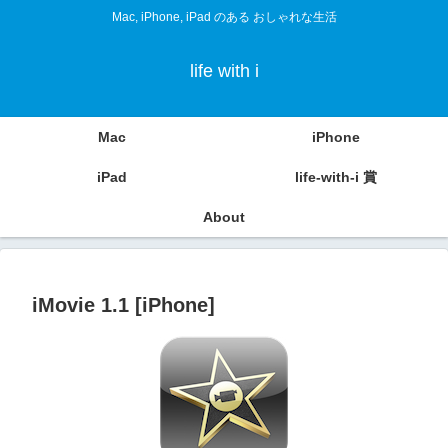
Mac, iPhone, iPad のある おしゃれな生活
life with i
Mac
iPhone
iPad
life-with-i 賞
About
iMovie 1.1 [iPhone]