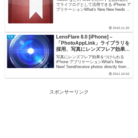
でライフログとして活用できる iPhone ア
プリケーションWhat's New New feeds -
Foursquare check-ins - Gowalla check-ins
-...
2010.11.20
LensFlare 8.0 [iPhone] –
写真
「PhotoAppLink」ライブラリを
採用、写真にレンズフレア効果を
つけてドラマチックに演出
写真にレンズフレア効果をつけられる
iPhone アプリケーションWhat's New
New! Send/receive photos directly from
other apps. Great for combining sever...
2011.10.02
スポンサーリンク