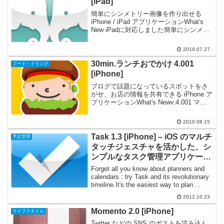
[iPad]
簡単にシンメトリー画像を作り出せる
iPhone / iPad アプリケーションWhat's
New iPadに対応しました簡単にシンメト
リー画像を作り出せる iPhone アプリケー
ション、『シンメトリー』がアップデー
2010.07.27
ト。Download...
30min.ランチおでかけ 4.001
フード・ドリンク
[iPhone]
ブログで話題になっているスポットをさ
がせ、お店の情報を共有できる iPhone ア
プリケーションWhat's Newv.4.001 マイ
ページへのコメント一覧の追加 自分の投
稿にもコメントをつけられるように バグ
2010.08.15
修正v.4.000 知り合い...
Task 1.3 [iPhone] – iOS のマルチ
予定管理
タッチジェスチャを活かした、シ
ンプルなタスク管理アプリケーシ
ョン
Forget all you know about planners and
calendars : try Task and its revolutionary
timeline.It's the easiest way to plan ...
2012.10.23
Momento 2.0 [iPhone]
ライフスタイル
Twitter などの SNS のポストを読み込ん