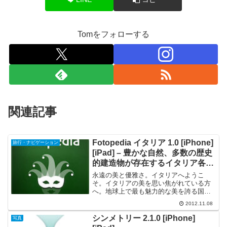
Tomをフォローする
関連記事
Fotopedia イタリア 1.0 [iPhone]
旅行・ナビゲーション
[iPad] – 豊かな自然、多数の歴史
的建造物が存在するイタリア各地
を3,000枚超の写真で旅する
永遠の美と優雅さ。イタリアへようこ
そ。イタリアの美を思い焦がれている方
へ。地球上で最も魅力的な美を誇る国の1
つをiPad、iPhone、iPodで探索できま
2012.11.08
す。シチリアの洞窟からイタリアアルプ
スの山々、さらには水の都ヴェニスから
シンメトリー 2.1.0 [iPhone]
写真
永遠の都市ロ...