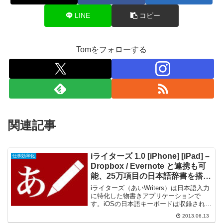
LINE
コピー
Tomをフォローする
関連記事
iライターズ 1.0 [iPhone] [iPad] –
仕事効率化
Dropbox / Evernote と連携も可
能、25万項目の日本語辞書を搭載
したテキストエディタ
iライターズ（あいWriters）は日本語入力
に特化した物書きアプリケーションで
す。iOSの日本語キーボードは収録されて
いる漢字の語数が少ないため、パソコン
2013.06.13
に比べて日本語の文章を作成するときの