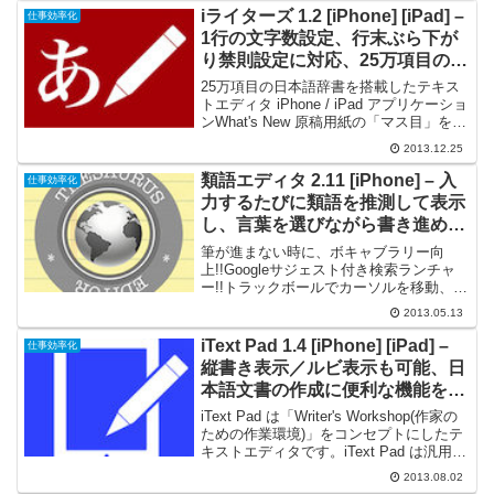
能率が劣ってしまいがちですが、iライタ
iライターズ 1.2 [iPhone] [iPad] –
仕事効率化
ーズ は日...
1行の文字数設定、行末ぶら下が
り禁則設定に対応、25万項目の日
本語辞書を搭載したテキストエデ
25万項目の日本語辞書を搭載したテキス
ィタ
トエディタ iPhone / iPad アプリケーショ
ンWhat's New 原稿用紙の「マス目」を表
示することができるようになりました。
2013.12.25
（環境設定 - 背景／けい線） １行の文字
数の設定ができるように...
類語エディタ 2.11 [iPhone] – 入
仕事効率化
力するたびに類語を推測して表示
し、言葉を選びながら書き進めら
れるテキストエディタ
筆が進まない時に、ボキャブラリー向
上!!Googleサジェスト付き検索ランチャ
ー!!トラックボールでカーソルを移動、片
手で操作!!類語辞書とブラウザを内蔵した
2013.05.13
エディタですエディタに入力するたびに
類語を推測表示します『類語エディタ』
iText Pad 1.4 [iPhone] [iPad] –
仕事効率化
は、類語辞...
縦書き表示／ルビ表示も可能、日
本語文書の作成に便利な機能を備
えたテキストエディタ
iText Pad は「Writer's Workshop(作家の
ための作業環境)」をコンセプトにしたテ
キストエディタです。iText Pad は汎用テ
キストエディタの主要な機能を搭載、日
2013.08.02
本語文書作成ツールとして、縦書き表示