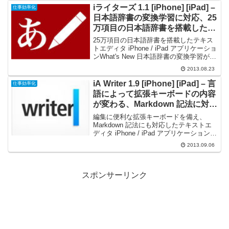
や「青空文庫」形...
iライターズ 1.1 [iPhone] [iPad] –
仕事効率化
日本語辞書の変換学習に対応、25
万項目の日本語辞書を搭載したテ
キストエディタ
25万項目の日本語辞書を搭載したテキス
トエディタ iPhone / iPad アプリケーショ
ンWhat's New 日本語辞書の変換学習がで
きるようになりました。 日付と時刻の入
2013.08.23
力ができるようになりました。 検索／置
換を追加しました。（検索...
iA Writer 1.9 [iPhone] [iPad] – 言
仕事効率化
語によって拡張キーボードの内容
が変わる、Markdown 記法に対応
したテキストエディタ
編集に便利な拡張キーボードを備え、
Markdown 記法にも対応したテキストエ
ディタ iPhone / iPad アプリケーション
What's New 中国語、英語、フランス語、
2013.09.06
ドイツ語、イタリア語、日本語、ポルト
ガル語、ロシア語、スペイン...
スポンサーリンク