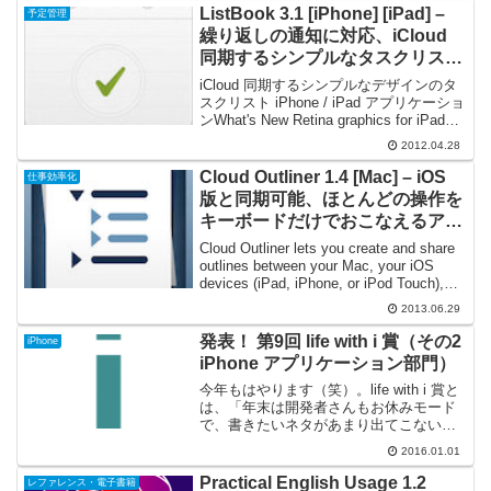
ListBook 3.1 [iPhone] [iPad] –
予定管理
繰り返しの通知に対応、iCloud
同期するシンプルなタスクリスト
アプリケーション
iCloud 同期するシンプルなデザインのタ
スクリスト iPhone / iPad アプリケーショ
ンWhat's New Retina graphics for iPad
Recurring notifications New tag co...
2012.04.28
Cloud Outliner 1.4 [Mac] – iOS
仕事効率化
版と同期可能、ほとんどの操作を
キーボードだけでおこなえるアウ
トラインプロセッサ
Cloud Outliner lets you create and share
outlines between your Mac, your iOS
devices (iPad, iPhone, or iPod Touch),
and ...
2013.06.29
発表！ 第9回 life with i 賞（その2
iPhone
iPhone アプリケーション部門）
今年もはやります（笑）。life with i 賞と
は、「年末は開発者さんもお休みモード
で、書きたいネタがあまり出てこないん
だよねぇ～」ということで2006年に安易
2016.01.01
に創設され、選考委員の Tom 個人が感動
した作品に贈られる権威のかけらもな...
Practical English Usage 1.2
レファレンス・電子書籍