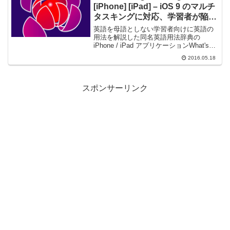
[iPhone] [iPad] – iOS 9 のマルチ
タスキングに対応、学習者が陥り
やすい間違いに焦点を当てた英語
英語を母語としない学習者向けに英語の
用法辞典
用法を解説した同名英語用法辞典の
iPhone / iPad アプリケーションWhat's
New Support has been added for Split
2016.05.18
View and Slide Over...
スポンサーリンク