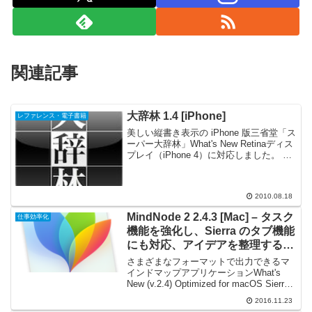
関連記事
大辞林 1.4 [iPhone]
レファレンス・電子書籍
美しい縦書き表示の iPhone 版三省堂「ス
ーパー大辞林」What's New Retinaディス
プレイ（iPhone 4）に対応しました。 マ
ルチタスキングに対応しました。 iOS4で
入力を確定しなくても（かなのままで）
検索するようにし...
2010.08.18
MindNode 2 2.4.3 [Mac] – タスク
仕事効率化
機能を強化し、Sierra のタブ機能
にも対応、アイデアを整理するの
に役立つマインドマップアプリケ
さまざまなフォーマットで出力できるマ
ーション
インドマップアプリケーションWhat's
New (v.2.4) Optimized for macOS Sierra
MindNode is fully optimized for macOS
2016.11.23
Sier...