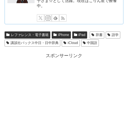
子さま☆として活躍。現在はこりん星で療養
中。
レファレンス・電子書籍
iPhone
iPad
辞書
語学
講談社パックス中日・日中辞典
iCloud
中国語
スポンサーリンク