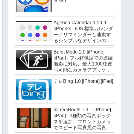
Agenda Calendar 4 4.1.1
[iPhone] - iOS 標準カレンダ
ー／リマインダーと連動す
るシンプルなデザインのカ
レンダーアプリケーション
Burst Mode 2.0 [iPhone]
[iPad] - フル解像度での連続
撮影に対応、最大1000枚連
写可能なカメラアプリケー
ション
テレBing 1.0 [iPhone] [iPad]
IncrediBooth 1.3.1 [iPhone]
[iPad] - 3種類の写真ボック
スを追加、フロントカメラ
でスピード写真風の写真を
撮影できる