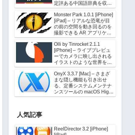
定評ある中国語辞典を収録
した電子辞典アプリケーシ
Monster Park 1.0.1 [iPhone]
ョン
[iPad] – リアルな恐竜が目
の前の空間を動き回るのを
撮影できる AR アプリケー
ション
Olli by Tinrocket 2.1.1
[iPhone] – ライブプレビュ
ーでカメラに映し出される
イラストのような世界を撮
影できるアプリケーション
OnyX 3.3.7 [Mac] – さまざ
まな隠し機能も引き出せ
る、定番システムメンテナ
ンスツールの macOS High
Sierra 対応版
人気記事
ReelDirector 3.2 [iPhone]
[iPad]