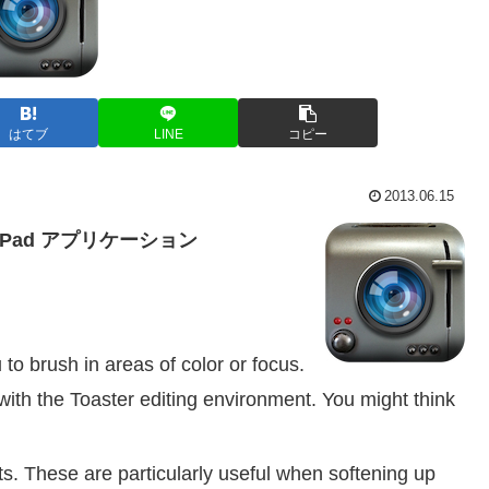
はてブ
LINE
コピー
2013.06.15
iPad アプリケーション
o brush in areas of color or focus.
with the Toaster editing environment. You might think
. These are particularly useful when softening up