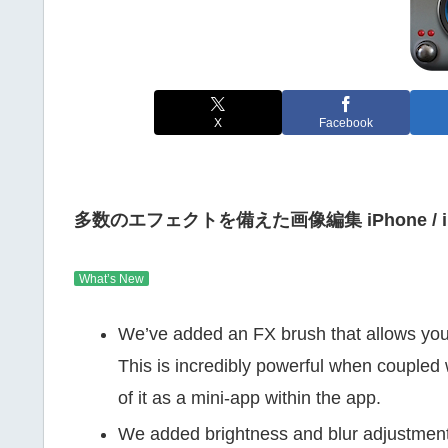
X
Facebook
多数のエフェクトを備えた画像編集 iPhone / 
What’s New
We’ve added an FX brush that allows you t
This is incredibly powerful when coupled 
of it as a mini-app within the app.
We added brightness and blur adjustments