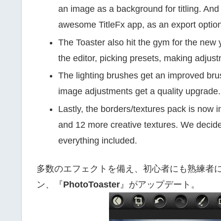
an image as a background for titling. And t
awesome TitleFx app, as an export option
The Toaster also hit the gym for the new 
the editor, picking presets, making adjus
The lighting brushes get an improved bru
image adjustments get a quality upgrade.
Lastly, the borders/textures pack is now i
and 12 more creative textures. We decid
everything included.
多数のエフェクトを備え、初心者にも熟練者に
ン、『
PhotoToaster
』がアップデート。