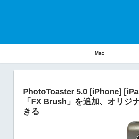
Mac
PhotoToaster 5.0 [iPho
「FX Brush」を追加、オ
きる