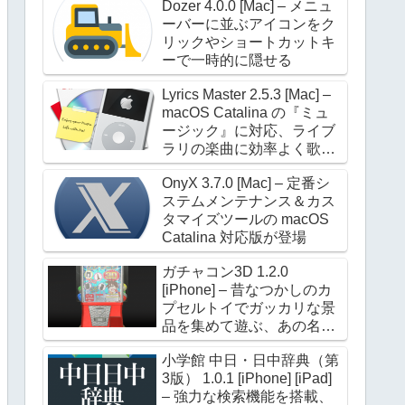
Dozer 4.0.0 [Mac] – メニュ
ーバーに並ぶアイコンをク
リックやショートカットキ
ーで一時的に隠せる
Lyrics Master 2.5.3 [Mac] –
macOS Catalina の『ミュ
ージック』に対応、ライブ
ラリの楽曲に効率よく歌詞
を設定できる
OnyX 3.7.0 [Mac] – 定番シ
ステムメンテナンス＆カス
タマイズツールの macOS
Catalina 対応版が登場
ガチャコン3D 1.2.0
[iPhone] – 昔なつかしのカ
プセルトイでガッカリな景
品を集めて遊ぶ、あの名作
が進化して帰ってきた
小学館 中日・日中辞典（第
3版） 1.0.1 [iPhone] [iPad]
– 強力な検索機能を搭載、