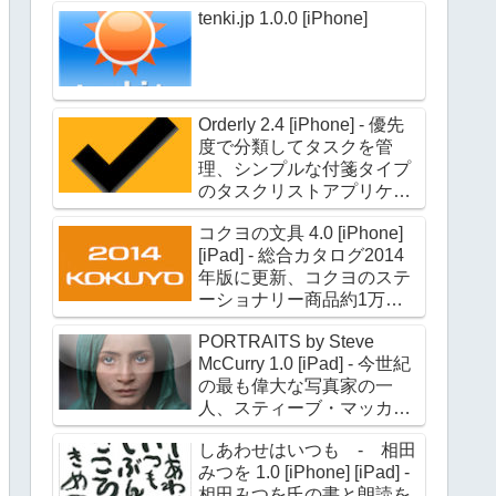
tenki.jp 1.0.0 [iPhone]
Orderly 2.4 [iPhone] - 優先
度で分類してタスクを管
理、シンプルな付箋タイプ
のタスクリストアプリケー
ション
コクヨの文具 4.0 [iPhone]
[iPad] - 総合カタログ2014
年版に更新、コクヨのステ
ーショナリー商品約1万点
の情報を収録
PORTRAITS by Steve
McCurry 1.0 [iPad] - 今世紀
の最も偉大な写真家の一
人、スティーブ・マッカリ
ー氏のポートレイト作品約
しあわせはいつも - 相田
180点を収録
みつを 1.0 [iPhone] [iPad] -
相田みつを氏の書と朗読を